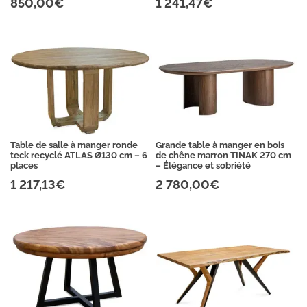
850,00€
1 241,47€
Table de salle à manger ronde
Grande table à manger en bois
teck recyclé ATLAS Ø130 cm – 6
de chêne marron TINAK 270 cm
places
– Élégance et sobriété
1 217,13€
2 780,00€