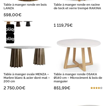
11
3
Table à manger ronde en bois
Table à manger ronde en racine
places
LANZA
de teck et verre trempé RAKINA
Vert
4
598,00€
12
13
places
1 119,75€
Appliquer
Appliquer
Table à manger ovale MENZA –
Table à manger ronde OSAKA
Marbre blanc & acier doré mat –
Ø140 cm – Microciment & bois de
200 cm
manguier
2 750,00€
851,99€