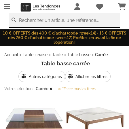
LesTendances.fr
Rechercher un article, une référence...
10 € OFFERTS dès 400 € d'achat (code : week14) • 15 € OFFERTS
dès 750 € d'achat (code : week17) Profitez-en avant la fin de
l'opération !
>
>
>
>
Accueil
Table, chaise
Table
Table basse
Carrée
Table basse carrée
Autres catégories
Afficher les filtres
Votre sélection :
Carrée
Effacer tous les filtres