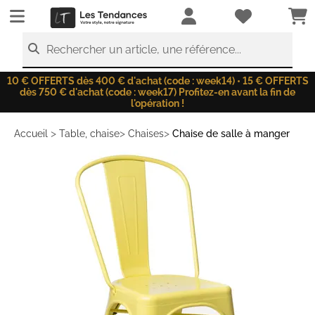
LesTendances.fr
Rechercher un article, une référence...
10 € OFFERTS dès 400 € d'achat (code : week14) • 15 € OFFERTS
dès 750 € d'achat (code : week17) Profitez-en avant la fin de
l'opération !
>
>
>
Accueil
Table, chaise
Chaises
Chaise de salle à manger