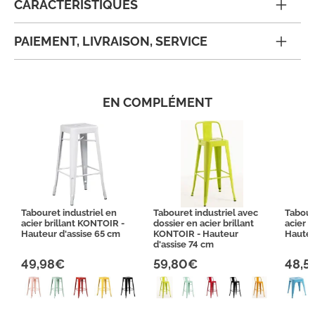
CARACTÉRISTIQUES
PAIEMENT, LIVRAISON, SERVICE
EN COMPLÉMENT
Tabouret industriel en
Tabouret industriel avec
Tabour
acier brillant KONTOIR -
dossier en acier brillant
acier 
Hauteur d'assise 65 cm
KONTOIR - Hauteur
Hauteu
d'assise 74 cm
49,98€
59,80€
48,5