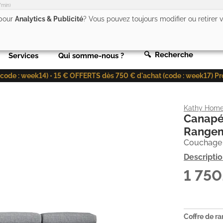
/min)
 pour
Analytics & Publicité
? Vous pouvez toujours modifier ou retirer
🔍 Recherche
Services
Qui somme-nous ?
de : week14) • 15 € OFFERTS dès 750 € d'achat (code : week17) Profit
Kathy Hom
Canapé
Rangeme
Couchage 1
Descripti
1 75
Coffre de r