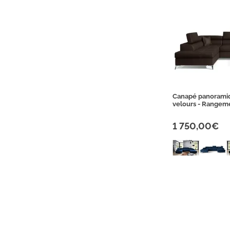
Canapé panorami
velours - Rangeme
1 750,00€