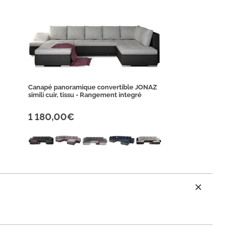
Canapé panoramique convertible JONAZ
simili cuir, tissu - Rangement integré
1 180,00€