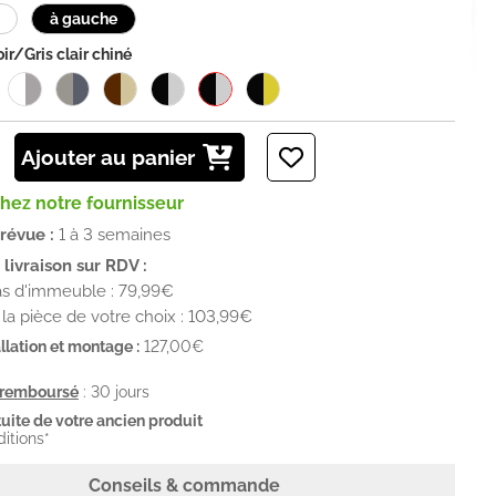
à gauche
ir/Gris clair chiné
Ajouter au panier
chez notre fournisseur
prévue :
1 à 3 semaines
livraison sur RDV :
as d'immeuble : 79,99€
la pièce de votre choix : 103,99€
llation et montage :
127,00€
u remboursé
: 30 jours
uite de votre ancien produit
ditions*
Conseils & commande