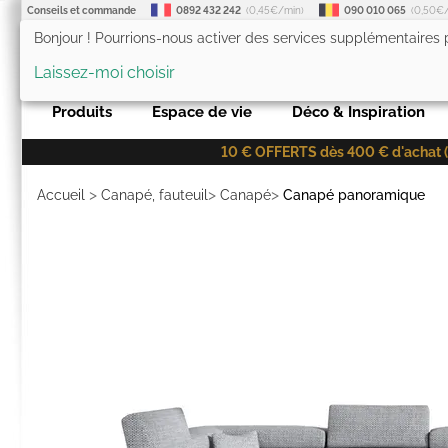
Conseils et commande
0892 432 242
(0,45€/min)
090 010 065
(0,50€
Bonjour ! Pourrions-nous activer des services supplémentaires
LesTendances.fr
Laissez-moi choisir
Produits
Espace de vie
Déco & Inspiration
10 € OFFERTS dès 400 € d'achat (co
>
>
>
Accueil
Canapé, fauteuil
Canapé
Canapé panoramique