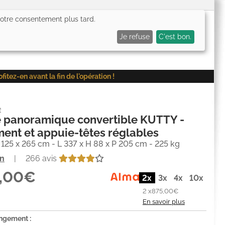
 votre consentement plus tard.
0,00€
Me connecter
Mes favoris (
0
)
Mon panier (
0
)
Je refuse
C'est bon.
ez-en avant la fin de l'opération !
e
 panoramique convertible KUTTY -
nt et appuie-têtes réglables
25 x 265 cm - L 337 x H 88 x P 205 cm - 225 kg
on
|
266 avis
0,00€
2x
3x
4x
10x
2 x
875,00€
En savoir plus
angement :