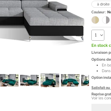
à droite
Couleur :
No
En stock 
Livraison 
Options de 
En b
Dans 
Option insta
Satisfait o
Reprise grat
Voir les con