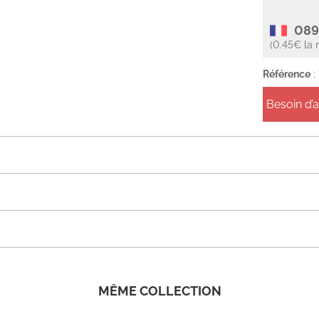
089
(0.45€ la 
Référence
:
Besoin d’
MÊME COLLECTION