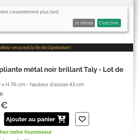
 votre consentement plus tard.
0,00€
Me connecter
Mes favoris (
0
)
Mon panier (
0
)
Je refuse
C'est bon.
ez-en avant la fin de l'opération !
liante métal noir brillant Taly - Lot de
9 x H 76 cm - hauteur d'assise 43 cm
on
5€
Ajouter au panier
chez notre fournisseur