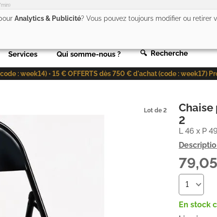
/min)
 pour
Analytics & Publicité
? Vous pouvez toujours modifier ou retirer
🔍 Recherche
Services
Qui somme-nous ?
de : week14) • 15 € OFFERTS dès 750 € d'achat (code : week17) Profit
Chaise p
Lot de 2
2
L 46 x P 4
Descripti
79,0
En stock 