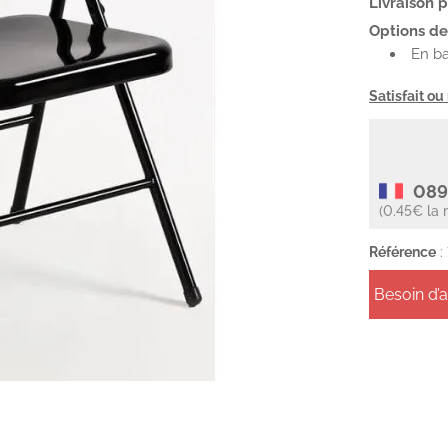
Livraison 
Options de 
En ba
Satisfait o
089
(0.45€ la 
Référence
:
Besoin d’