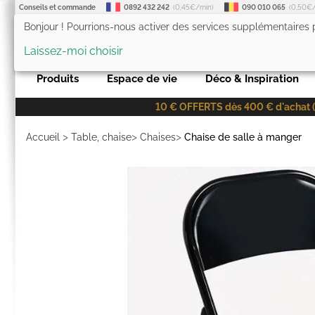
Conseils et commande
0892 432 242
(0,45€/min)
090 010 065
(0,50€
Bonjour ! Pourrions-nous activer des services supplémentaires
LesTendances.fr
Laissez-moi choisir
Produits
Espace de vie
Déco & Inspiration
10 € OFFERTS dès 400 € d'achat (co
>
>
>
Accueil
Table, chaise
Chaises
Chaise de salle à manger