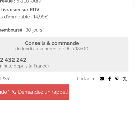
prévue :
5 à 10 jours
livraison sur RDV :
s d'immeuble : 14,99€
u remboursé
: 30 jours
Conseils & commande
du lundi au vendredi de 9h à 18h00
2 432 242
minute depuis la France)
 12351
Partager :
aide ? 📞 Demandez un rappel!