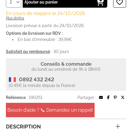
Ajouter au panier
En cours de réappro le 24/10/2026
Plus d'infos
Livraison prévue à partir du 24/10/2026
Options de livraison sur RDV :
En bas d'immeuble : 39,99€
Satisfait ou remboursé
: 30 jours
Conseils & commande
du lundi au vendredi de 9h à 18h00
0892 432 242
(0.45€ la minute depuis la France)
Référence
: 190251
Partager :
Besoin d’aide ? 📞 Demandez un rappel!
DESCRIPTION