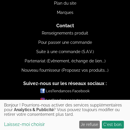
Plan du site
Marques
Contact
Renseignements produit
Pour passer une commande
Suite à une commande (S.A.V.)
Partenariat (Evênement, échange de lien...)
Nouveau fournisseur (Proposez vos produits...)
Suivez-nous sur les réseaux sociaux :
LesTendances Facebook
LesTendances Instagram
Bonjour ! Pourrions-nous activer des services supplémentaires
LesTendances Pinterest
pour
Analytics & Publicité
? Vous pouvez toujours modifier ou
retirer votre consentement plus tard.
LesTendances Twitter
Laissez-moi choisir
Je refuse
C'est bon.
LesTendances Youtube