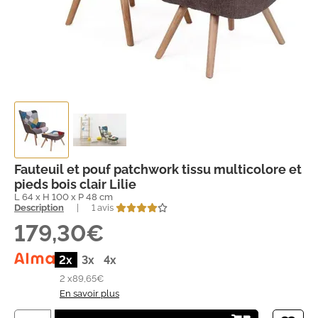
Fauteuil et pouf patchwork tissu multicolore et
pieds bois clair Lilie
L 64 x H 100 x P 48 cm
Description
|
1 avis
179,30€
2x
3x
4x
2 x
89,65€
En savoir plus