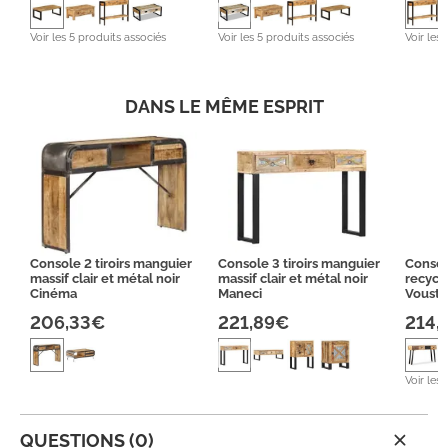
Voir les 5 produits associés
Voir les 5 produits associés
Voir les
DANS LE MÊME ESPRIT
Console 2 tiroirs manguier
Console 3 tiroirs manguier
Console
massif clair et métal noir
massif clair et métal noir
recyclé
Cinéma
Maneci
Voust
206,33€
221,89€
214,
Voir les
QUESTIONS (0)