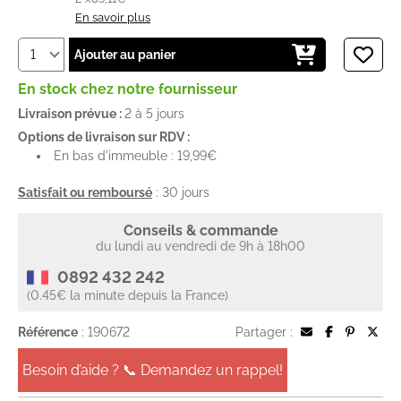
En savoir plus
Ajouter au panier
En stock chez notre fournisseur
Livraison prévue :
2 à 5 jours
Options de livraison sur RDV :
En bas d'immeuble : 19,99€
Satisfait ou remboursé
: 30 jours
Conseils & commande
du lundi au vendredi de 9h à 18h00
0892 432 242
(0.45€ la minute depuis la France)
Référence
: 190672
Partager :
Besoin d’aide ? 📞 Demandez un rappel!