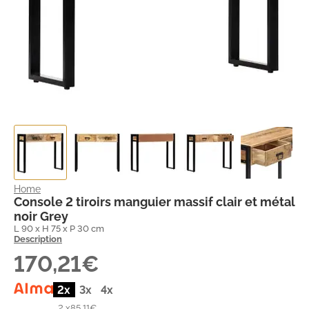
Home
Console 2 tiroirs manguier massif clair et métal
noir Grey
L 90 x H 75 x P 30 cm
Description
170,21€
2x
3x
4x
2 x
85,11€