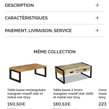
DESCRIPTION
CARACTÉRISTIQUES
PAIEMENT, LIVRAISON, SERVICE
MÊME COLLECTION
Table basse rectangulaire
Table basse 2 tiroirs
Consol
manguier massif clair et
manguier massif clair vieilli
massif 
métal noir Grey
et métal noir Grey
Grey
160,50€
180,53€
223