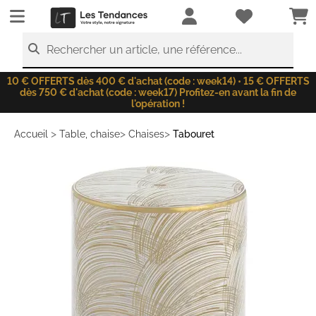
LesTendances.fr
Rechercher un article, une référence...
10 € OFFERTS dès 400 € d'achat (code : week14) • 15 € OFFERTS
dès 750 € d'achat (code : week17) Profitez-en avant la fin de
l'opération !
>
>
>
Accueil
Table, chaise
Chaises
Tabouret