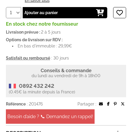
En savoir plus
Ajouter au panier
En stock chez notre fournisseur
Livraison prévue :
2 à 5 jours
Options de livraison sur RDV :
En bas d'immeuble : 29,99€
Satisfait ou remboursé
: 30 jours
Conseils & commande
du lundi au vendredi de 9h à 18h00
0892 432 242
(0.45€ la minute depuis la France)
Référence
: 201476
Partager :
Besoin d’aide ? 📞 Demandez un rappel!