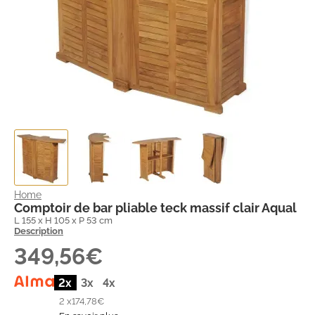
Home
Comptoir de bar pliable teck massif clair Aqual
L 155 x H 105 x P 53 cm
Description
349,56€
2x
3x
4x
2 x
174,78€