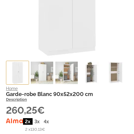
Home
Garde-robe Blanc 90x52x200 cm
Description
260,25€
2x
3x
4x
2 x
130,13€