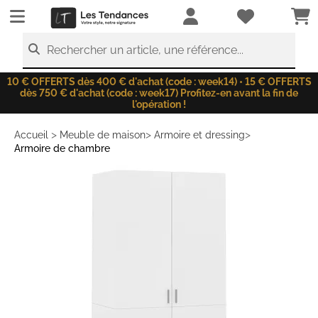
LesTendances.fr
Rechercher un article, une référence...
10 € OFFERTS dès 400 € d'achat (code : week14) • 15 € OFFERTS
dès 750 € d'achat (code : week17) Profitez-en avant la fin de
l'opération !
>
>
>
Accueil
Meuble de maison
Armoire et dressing
Armoire de chambre