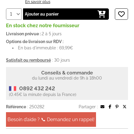
En savoir plus
Ajouter au panier
En stock chez notre fournisseur
Livraison prévue :
2 à 5 jours
Options de livraison sur RDV :
En bas d'immeuble : 69,99€
Satisfait ou remboursé
: 30 jours
Conseils & commande
du lundi au vendredi de 9h à 18h00
0892 432 242
(0.45€ la minute depuis la France)
Référence
: 250282
Partager :
Besoin d’aide ? 📞 Demandez un rappel!