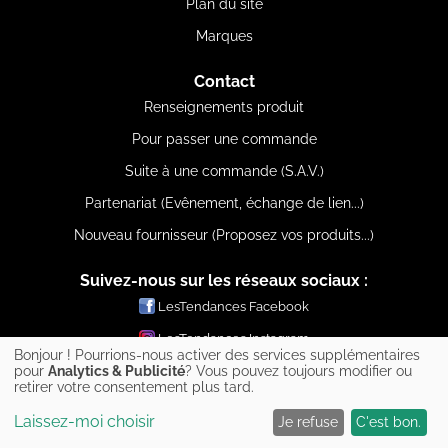
Plan du site
Marques
Contact
Renseignements produit
Pour passer une commande
Suite à une commande (S.A.V.)
Partenariat (Evênement, échange de lien...)
Nouveau fournisseur (Proposez vos produits...)
Suivez-nous sur les réseaux sociaux :
LesTendances Facebook
LesTendances Instagram
Bonjour ! Pourrions-nous activer des services supplémentaires
LesTendances Pinterest
pour
Analytics & Publicité
? Vous pouvez toujours modifier ou
retirer votre consentement plus tard.
LesTendances Twitter
Laissez-moi choisir
Je refuse
C'est bon.
LesTendances Youtube