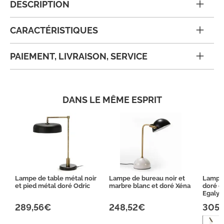
DESCRIPTION
CARACTÉRISTIQUES
PAIEMENT, LIVRAISON, SERVICE
DANS LE MÊME ESPRIT
Lampe de table métal noir
Lampe de bureau noir et
Lampe 
et pied métal doré Odric
marbre blanc et doré Xéna
doré e
Egaly 
289,56€
248,52€
305,