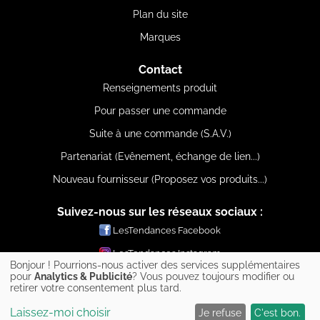
Plan du site
Marques
Contact
Renseignements produit
Pour passer une commande
Suite à une commande (S.A.V.)
Partenariat (Evênement, échange de lien...)
Nouveau fournisseur (Proposez vos produits...)
Suivez-nous sur les réseaux sociaux :
LesTendances Facebook
LesTendances Instagram
Bonjour ! Pourrions-nous activer des services supplémentaires
LesTendances Pinterest
pour
Analytics & Publicité
? Vous pouvez toujours modifier ou
retirer votre consentement plus tard.
LesTendances Twitter
Laissez-moi choisir
Je refuse
C'est bon.