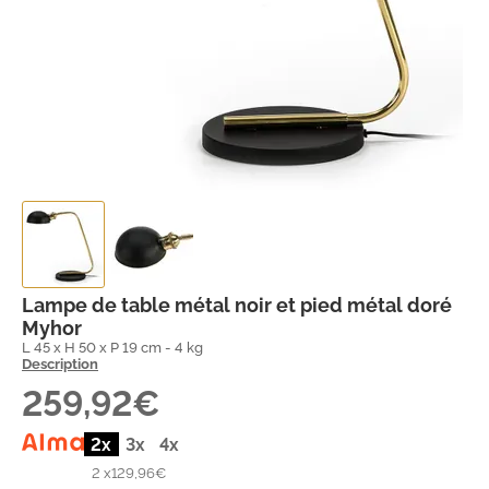
Lampe de table métal noir et pied métal doré
Myhor
L 45 x H 50 x P 19 cm - 4 kg
Description
259,92€
2x
3x
4x
2 x
129,96€