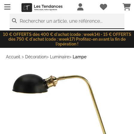
LesTendances.fr
Rechercher un article, une référence...
10 € OFFERTS dès 400 € d'achat (code : week14) • 15 € OFFERTS
dès 750 € d'achat (code : week17) Profitez-en avant la fin de
l'opération !
>
>
>
Accueil
Décoration
Luminaire
Lampe