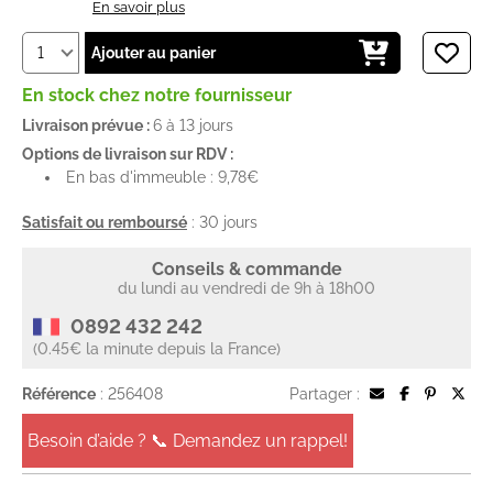
En savoir plus
Ajouter au panier
En stock chez notre fournisseur
Livraison prévue :
6 à 13 jours
Options de livraison sur RDV :
En bas d'immeuble : 9,78€
Satisfait ou remboursé
: 30 jours
Conseils & commande
du lundi au vendredi de 9h à 18h00
0892 432 242
(0.45€ la minute depuis la France)
Référence
: 256408
Partager :
Besoin d’aide ? 📞 Demandez un rappel!