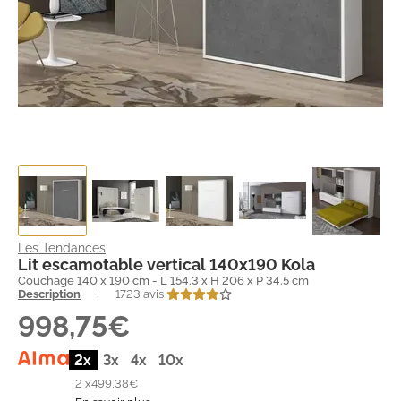
Les Tendances
Lit escamotable vertical 140x190 Kola
Couchage 140 x 190 cm - L 154.3 x H 206 x P 34.5 cm
Description
|
1723 avis
998,75€
2x
3x
4x
10x
2 x
499,38€