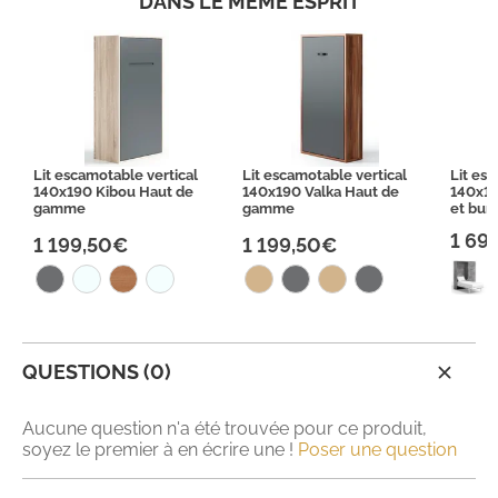
DANS LE MÊME ESPRIT
Lit escamotable vertical
Lit escamotable vertical
Lit es
140x190 Kibou Haut de
140x190 Valka Haut de
140x19
gamme
gamme
et bu
1 69
1 199,50€
1 199,50€
QUESTIONS (0)
Aucune question n'a été trouvée pour ce produit,
soyez le premier à en écrire une !
Poser une question