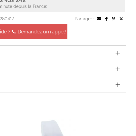
2 432 242
minute depuis la France)
 280417
Partager :
aide ? 📞 Demandez un rappel!