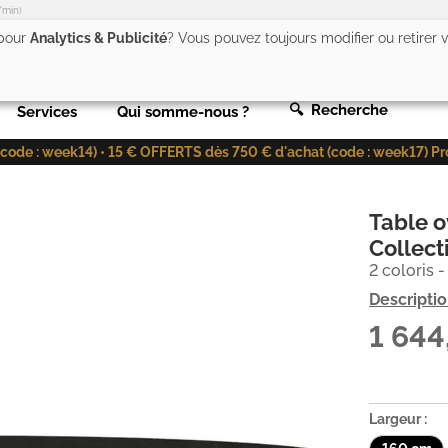
/min)
 pour
Analytics & Publicité
? Vous pouvez toujours modifier ou retirer
🔍 Recherche
Services
Qui somme-nous ?
de : week14) • 15 € OFFERTS dès 750 € d'achat (code : week17) Profit
Table o
Collect
2 coloris -
Descripti
1 644
Largeur :