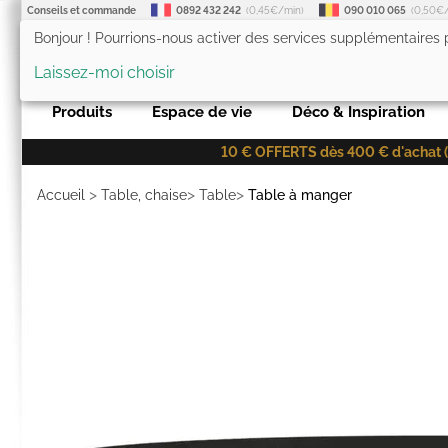
Conseils et commande
0892 432 242
(0,45€/min)
090 010 065
(0,50€
Bonjour ! Pourrions-nous activer des services supplémentaires
LesTendances.fr
Laissez-moi choisir
Produits
Espace de vie
Déco & Inspiration
10 € OFFERTS dès 400 € d'achat (co
>
>
>
Accueil
Table, chaise
Table
Table à manger