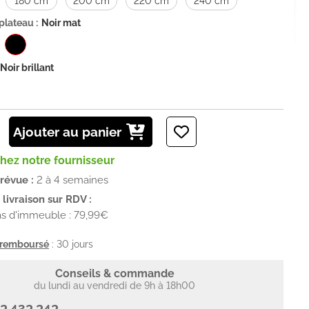
180 cm
200 cm
220 cm
240 cm
plateau :
Noir mat
Noir brillant
Ajouter au panier
chez notre fournisseur
prévue :
2 à 4 semaines
livraison sur RDV :
as d'immeuble : 79,99€
u remboursé
: 30 jours
Conseils & commande
du lundi au vendredi de 9h à 18h00