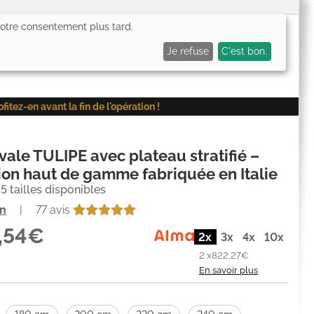
 votre consentement plus tard.
0,00€
Me connecter
Mes favoris (
0
)
Mon panier (
0
)
Je refuse
C'est bon.
ez-en avant la fin de l'opération !
vale TULIPE avec plateau stratifié –
ion haut de gamme fabriquée en Italie
 5 tailles disponibles
on
|
77 avis
,54€
2x
3x
4x
10x
2 x
822,27€
En savoir plus