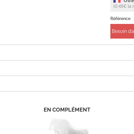
089
(0.45€ la 
Référence
:
Besoin d’
EN COMPLÉMENT