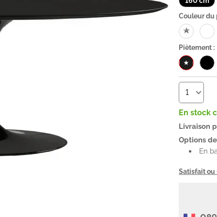
160 cm
Couleur du 
Piètement :
En stock 
Livraison 
Options de 
En b
Satisfait o