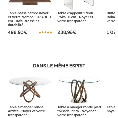
Table basse carrée noyer
Table d'appoint 1 tiroir
Buffet 
et verre trempé KOZA 100
Roka 58 cm - Noyer et
Roka 1
cm - Robustesse et
verre transparent
verre 
durabilité
498,50€
238,95€
1 02
DANS LE MÊME ESPRIT
Table à manger ronde
Table à manger ronde pied
Table 
Artista - Noyer et verre
torsadé Pinta - Noyer et
noyer 
transparent
verre transparent