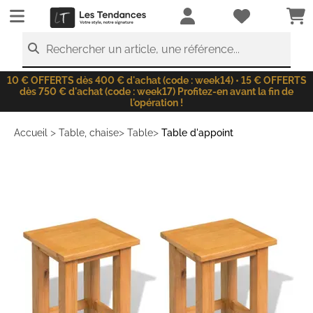
LesTendances.fr
Rechercher un article, une référence...
10 € OFFERTS dès 400 € d'achat (code : week14) • 15 € OFFERTS
dès 750 € d'achat (code : week17) Profitez-en avant la fin de
l'opération !
>
>
>
Accueil
Table, chaise
Table
Table d'appoint