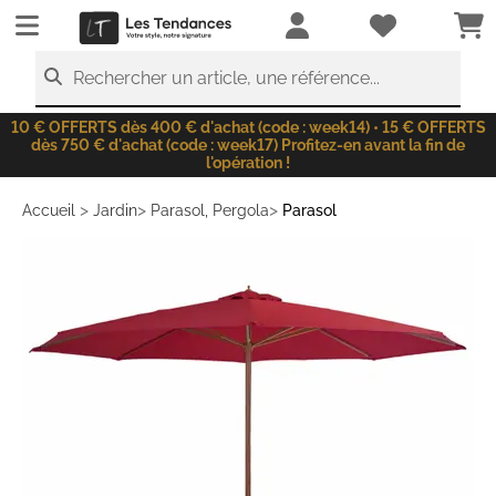
LesTendances.fr
Rechercher un article, une référence...
10 € OFFERTS dès 400 € d'achat (code : week14) • 15 € OFFERTS
dès 750 € d'achat (code : week17) Profitez-en avant la fin de
l'opération !
>
>
>
Accueil
Jardin
Parasol, Pergola
Parasol