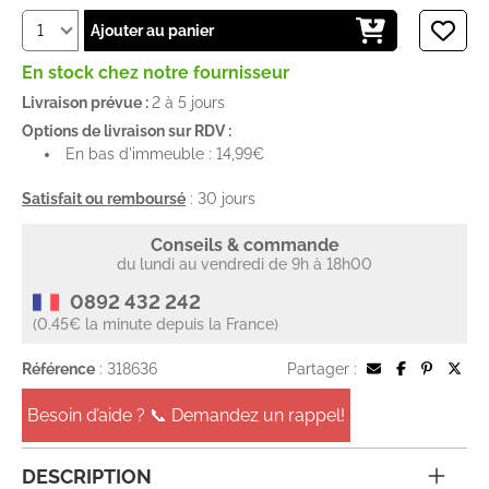
Ajouter au panier
En stock chez notre fournisseur
Livraison prévue :
2 à 5 jours
Options de livraison sur RDV :
En bas d'immeuble : 14,99€
Satisfait ou remboursé
: 30 jours
Conseils & commande
du lundi au vendredi de 9h à 18h00
0892 432 242
(0.45€ la minute depuis la France)
Référence
: 318636
Partager :
Besoin d’aide ? 📞 Demandez un rappel!
DESCRIPTION