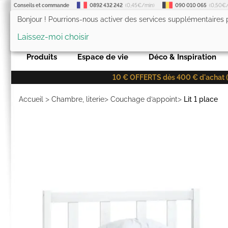
Conseils et commande
0892 432 242
(0,45€/min)
090 010 065
(0,50€
Bonjour ! Pourrions-nous activer des services supplémentaires
LesTendances.fr
Laissez-moi choisir
Produits
Espace de vie
Déco & Inspiration
10 € OFFERTS dès 400 € d'achat (co
>
>
>
Accueil
Chambre, literie
Couchage d’appoint
Lit 1 place