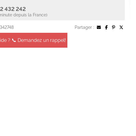
2 432 242
minute depuis la France)
 342748
Partager :
aide ? 📞 Demandez un rappel!