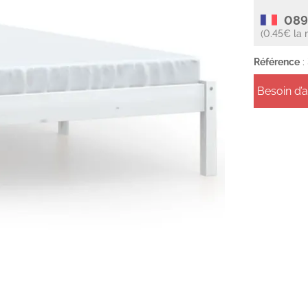
089
(0.45€ la 
Référence
:
Besoin d’