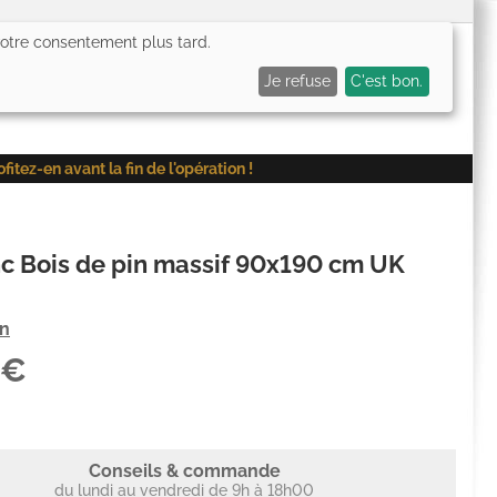
 votre consentement plus tard.
0,00€
Me connecter
Mes favoris (
0
)
Mon panier (
0
)
Je refuse
C'est bon.
ez-en avant la fin de l'opération !
nc Bois de pin massif 90x190 cm UK
on
6€
Conseils & commande
du lundi au vendredi de 9h à 18h00