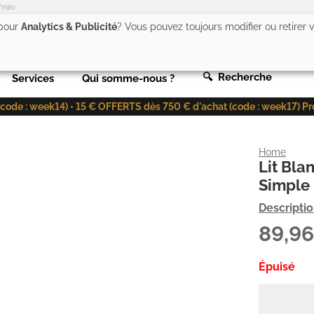
/min)
 pour
Analytics & Publicité
? Vous pouvez toujours modifier ou retirer
🔍 Recherche
Services
Qui somme-nous ?
de : week14) • 15 € OFFERTS dès 750 € d'achat (code : week17) Profit
Home
Lit Bla
Simple
Descripti
89,9
Épuisé