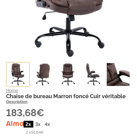
Home
Chaise de bureau Marron foncé Cuir véritable
Description
183,68€
2x
3x
4x
2 x
91,84€