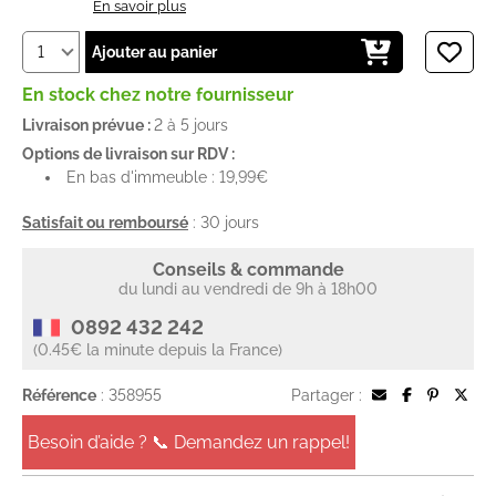
En savoir plus
Ajouter au panier
En stock chez notre fournisseur
Livraison prévue :
2 à 5 jours
Options de livraison sur RDV :
En bas d'immeuble : 19,99€
Satisfait ou remboursé
: 30 jours
Conseils & commande
du lundi au vendredi de 9h à 18h00
0892 432 242
(0.45€ la minute depuis la France)
Référence
: 358955
Partager :
Besoin d’aide ? 📞 Demandez un rappel!