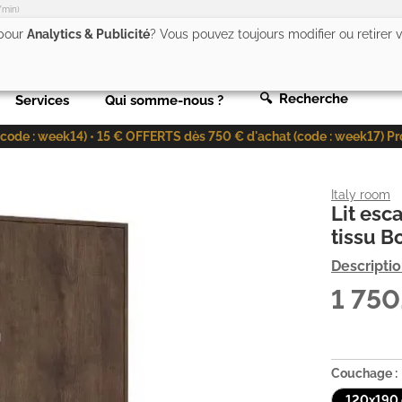
/min)
 pour
Analytics & Publicité
? Vous pouvez toujours modifier ou retirer
🔍 Recherche
Services
Qui somme-nous ?
de : week14) • 15 € OFFERTS dès 750 € d'achat (code : week17) Profit
Italy room
Lit esc
tissu B
Descripti
1 75
Couchage :
120x190