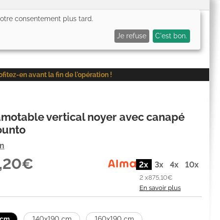
 votre consentement plus tard.
0,00€
Me connecter
Mes favoris (
0
)
Mon panier (
0
)
Je refuse
C'est bon.
ez-en avant la fin de l'opération !
amotable vertical noyer avec canapé
ounto
on
0,20€
2x
3x
4x
10x
2 x
875,10€
En savoir plus
 cm
140x190 cm
160x190 cm