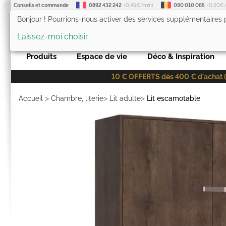
Conseils et commande
0892 432 242
(0,45€/min)
090 010 065
(0,50€
Bonjour ! Pourrions-nous activer des services supplémentaires
LesTendances.fr
Laissez-moi choisir
Produits
Espace de vie
Déco & Inspiration
10 € OFFERTS dès 400 € d'achat (co
>
>
>
Accueil
Chambre, literie
Lit adulte
Lit escamotable