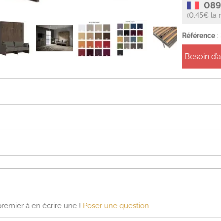
089
(0.45€ la 
Référence
:
Besoin d’
premier à en écrire une !
Poser une question