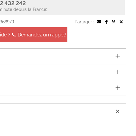
2 432 242
minute depuis la France)
 366979
Partager :
aide ? 📞 Demandez un rappel!