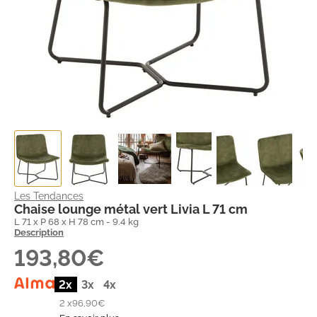
Les Tendances
Chaise lounge métal vert Livia L 71 cm
L 71 x P 68 x H 78 cm - 9.4 kg
Description
193,80€
2x
3x
4x
2 x
96,90€