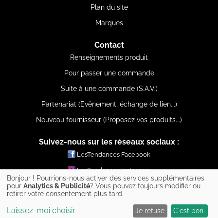
Plan du site
Marques
Contact
Renseignements produit
Pour passer une commande
Suite à une commande (S.A.V.)
Partenariat (Evênement, échange de lien...)
Nouveau fournisseur (Proposez vos produits...)
Suivez-nous sur les réseaux sociaux :
LesTendances Facebook
LesTendances Instagram
Bonjour ! Pourrions-nous activer des services supplémentaires
LesTendances Pinterest
pour
Analytics & Publicité
? Vous pouvez toujours modifier ou
retirer votre consentement plus tard.
LesTendances Twitter
Laissez-moi choisir
Je refuse
C'est bon.
LesTendances Youtube