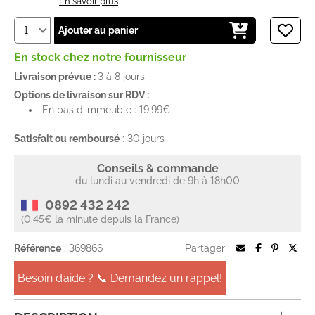
En savoir plus
Ajouter au panier
En stock chez notre fournisseur
Livraison prévue :
3 à 8 jours
Options de livraison sur RDV :
En bas d'immeuble : 19,99€
Satisfait ou remboursé
: 30 jours
Conseils & commande
du lundi au vendredi de 9h à 18h00
0892 432 242
(0.45€ la minute depuis la France)
Référence
: 369866
Partager :
Besoin d’aide ? 📞 Demandez un rappel!