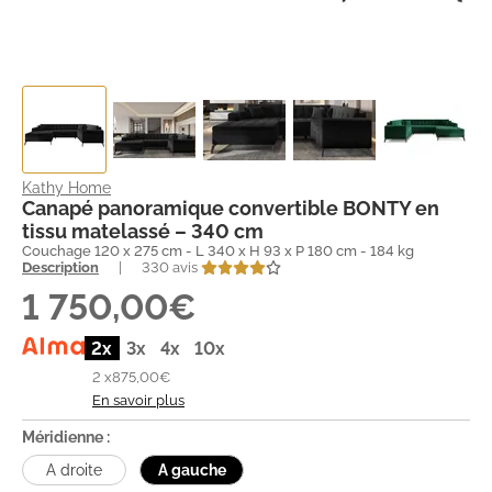
Kathy Home
Canapé panoramique convertible BONTY en
tissu matelassé – 340 cm
Couchage 120 x 275 cm - L 340 x H 93 x P 180 cm - 184 kg
Description
|
330 avis
1 750,00€
2x
3x
4x
10x
2 x
875,00€
En savoir plus
Méridienne :
A droite
A gauche