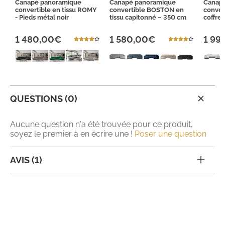
Canapé panoramique
Canapé panoramique
Canap
convertible en tissu ROMY
convertible BOSTON en
conver
- Pieds métal noir
tissu capitonné – 350 cm
coffre
1 480,00€
1 580,00€
1 99
QUESTIONS (0)
Aucune question n'a été trouvée pour ce produit,
soyez le premier à en écrire une !
Poser une question
AVIS (1)