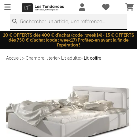
LesTendances.fr
Rechercher un article, une référence...
10 € OFFERTS dès 400 € d'achat (code : week14) • 15 € OFFERTS
dès 750 € d'achat (code : week17) Profitez-en avant la fin de
l'opération !
>
>
>
Accueil
Chambre, literie
Lit adulte
Lit coffre