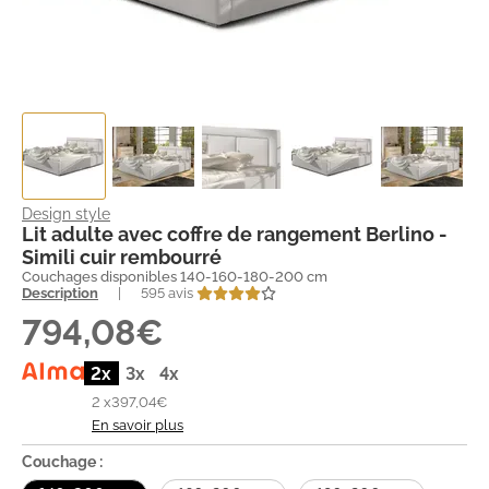
Design style
Lit adulte avec coffre de rangement Berlino -
Simili cuir rembourré
Couchages disponibles 140-160-180-200 cm
Description
|
595 avis
794,08€
2x
3x
4x
2 x
397,04€
En savoir plus
Couchage :