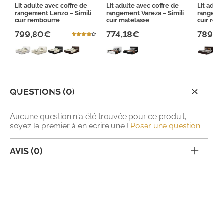
Lit adulte avec coffre de
Lit adulte avec coffre de
Lit adu
rangement Lenzo – Simili
rangement Vareza – Simili
rangem
cuir rembourré
cuir matelassé
cuir r
799,80€
774,18€
789,
QUESTIONS (0)
Aucune question n'a été trouvée pour ce produit,
soyez le premier à en écrire une !
Poser une question
AVIS (0)