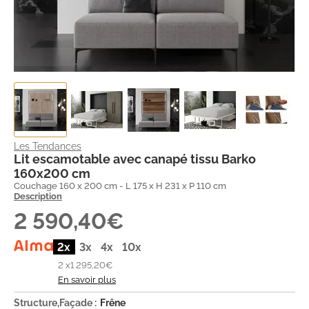
Les Tendances
Lit escamotable avec canapé tissu Barko
160x200 cm
Couchage 160 x 200 cm - L 175 x H 231 x P 110 cm
Description
2 590,40€
2x
3x
4x
10x
2 x
1 295,20€
En savoir plus
Structure,Façade :
Frêne