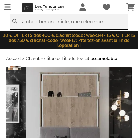
LesTendances.fr
Rechercher un article, une référence...
10 € OFFERTS dès 400 € d'achat (code : week14) • 15 € OFFERTS
dès 750 € d'achat (code : week17) Profitez-en avant la fin de
l'opération !
>
>
>
Accueil
Chambre, literie
Lit adulte
Lit escamotable