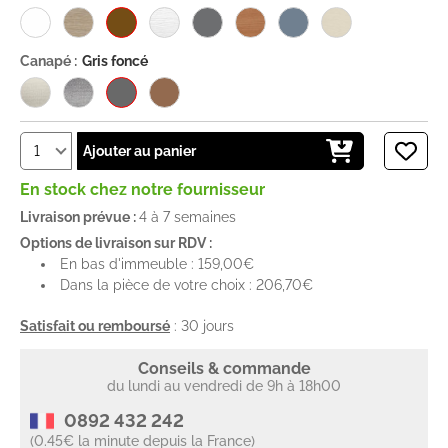
Canapé :
Gris foncé
Ajouter au panier
En stock chez notre fournisseur
Livraison prévue :
4 à 7 semaines
Options de livraison sur RDV :
En bas d'immeuble : 159,00€
Dans la pièce de votre choix : 206,70€
Satisfait ou remboursé
: 30 jours
Conseils & commande
du lundi au vendredi de 9h à 18h00
0892 432 242
(0.45€ la minute depuis la France)