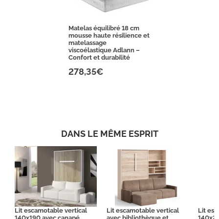
Matelas équilibré 18 cm
mousse haute résilience et
matelassage
viscoélastique Adlann –
Confort et durabilité
278,35€
DANS LE MÊME ESPRIT
Lit escamotable vertical
Lit escamotable vertical
Lit es
140x190 avec canapé
avec bibliothèque et
140x2