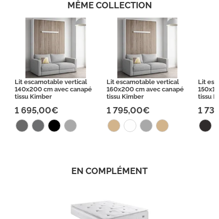
MÊME COLLECTION
Lit escamotable vertical
Lit escamotable vertical
Lit es
140x200 cm avec canapé
160x200 cm avec canapé
150x19
tissu Kimber
tissu Kimber
tissu 
1 695,00€
1 795,00€
1 73
EN COMPLÉMENT