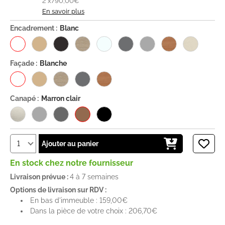
2 x
790,00€
En savoir plus
Encadrement :
Blanc
Façade :
Blanche
Canapé :
Marron clair
Ajouter au panier
En stock chez notre fournisseur
Livraison prévue :
4 à 7 semaines
Options de livraison sur RDV :
En bas d'immeuble : 159,00€
Dans la pièce de votre choix : 206,70€