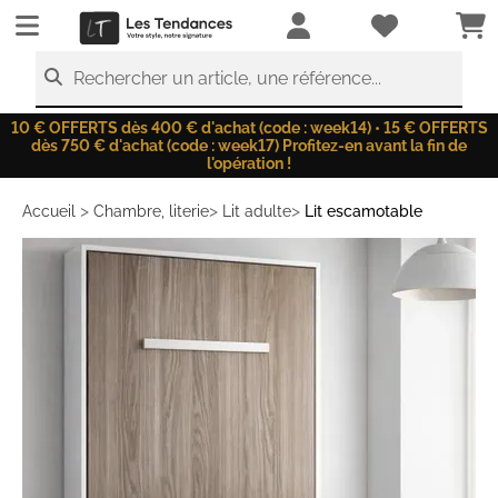
LesTendances.fr
Rechercher un article, une référence...
10 € OFFERTS dès 400 € d'achat (code : week14) • 15 € OFFERTS
dès 750 € d'achat (code : week17) Profitez-en avant la fin de
l'opération !
>
>
>
Accueil
Chambre, literie
Lit adulte
Lit escamotable