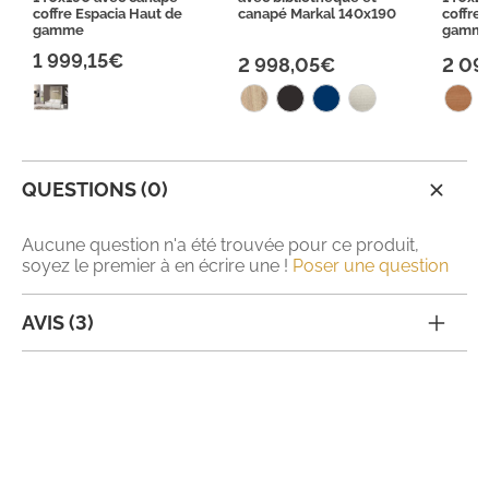
coffre Espacia Haut de
canapé Markal 140x190
coffre
gamme
gamm
1 999,15€
2 998,05€
2 09
QUESTIONS (0)
Aucune question n'a été trouvée pour ce produit,
soyez le premier à en écrire une !
Poser une question
AVIS (3)