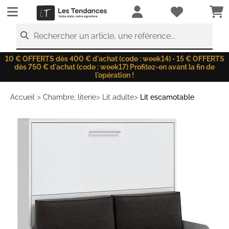
LesTendances.fr
Rechercher un article, une référence...
10 € OFFERTS dès 400 € d'achat (code : week14) • 15 € OFFERTS
dès 750 € d'achat (code : week17) Profitez-en avant la fin de
l'opération !
>
>
>
Accueil
Chambre, literie
Lit adulte
Lit escamotable