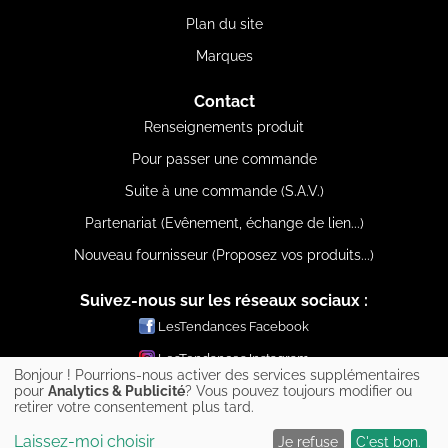
Plan du site
Marques
Contact
Renseignements produit
Pour passer une commande
Suite à une commande (S.A.V.)
Partenariat (Evênement, échange de lien...)
Nouveau fournisseur (Proposez vos produits...)
Suivez-nous sur les réseaux sociaux :
LesTendances Facebook
LesTendances Instagram
Bonjour ! Pourrions-nous activer des services supplémentaires
LesTendances Pinterest
pour
Analytics & Publicité
? Vous pouvez toujours modifier ou
retirer votre consentement plus tard.
LesTendances Twitter
Laissez-moi choisir
Je refuse
C'est bon.