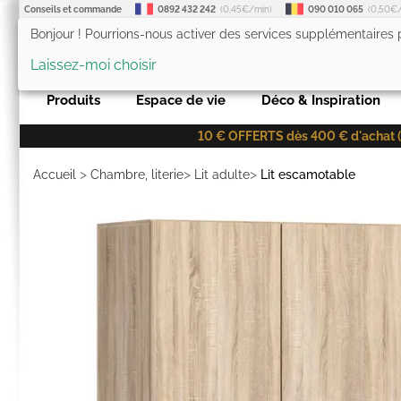
Conseils et commande
0892 432 242
(0,45€/min)
090 010 065
(0,50€
Bonjour ! Pourrions-nous activer des services supplémentaires
LesTendances.fr
Laissez-moi choisir
Produits
Espace de vie
Déco & Inspiration
10 € OFFERTS dès 400 € d'achat (co
>
>
>
Accueil
Chambre, literie
Lit adulte
Lit escamotable