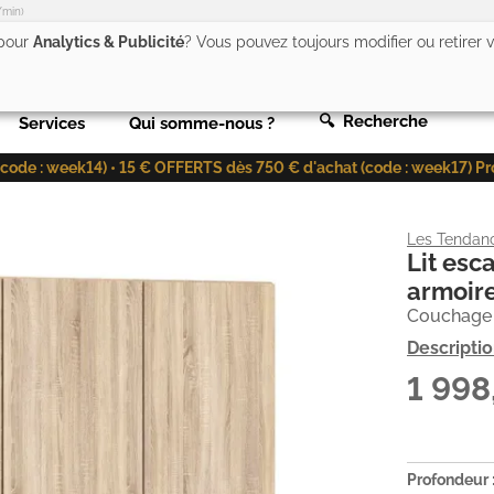
/min)
 pour
Analytics & Publicité
? Vous pouvez toujours modifier ou retirer
🔍 Recherche
Services
Qui somme-nous ?
de : week14) • 15 € OFFERTS dès 750 € d'achat (code : week17) Profit
Les Tendan
Lit esc
armoire
Couchage 1
Descripti
1 99
Profondeur 