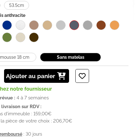
53.5cm
is anthracite
 mousse 18 cm
Sans matelas
Ajouter au panier
chez notre fournisseur
prévue :
4 à 7 semaines
livraison sur RDV :
as d'immeuble : 159,00€
la pièce de votre choix : 206,70€
u remboursé
: 30 jours