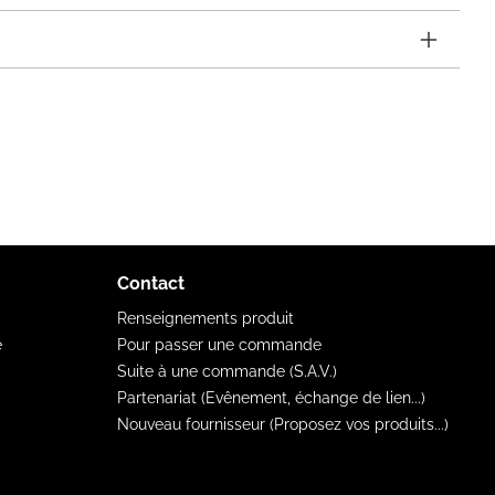
Contact
Renseignements produit
e
Pour passer une commande
Suite à une commande (S.A.V.)
Partenariat (Evênement, échange de lien...)
Nouveau fournisseur (Proposez vos produits...)