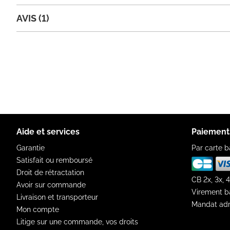
AVIS (1)
Aide et services
Paiement
Garantie
Par carte b
Satisfait ou remboursé
Droit de rétractation
CB 2x, 3x, 4
Avoir sur commande
Virement b
Livraison et transporteur
Mandat adm
Mon compte
Litige sur une commande, vos droits