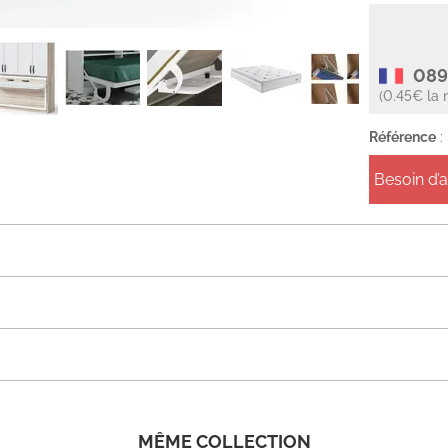
089
(0.45€ la 
Référence
:
Besoin d’
MÊME COLLECTION