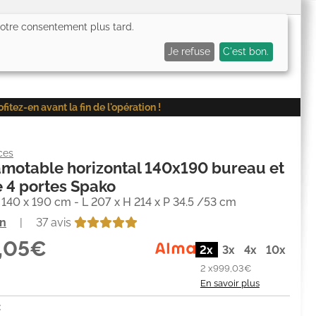
 votre consentement plus tard.
0,00€
Me connecter
Mes favoris (
0
)
Mon panier (
0
)
Je refuse
C'est bon.
ez-en avant la fin de l'opération !
ces
amotable horizontal 140x190 bureau et
 4 portes Spako
40 x 190 cm - L 207 x H 214 x P 34.5 /53 cm
on
|
37 avis
8,05€
2x
3x
4x
10x
2 x
999,03€
En savoir plus
: