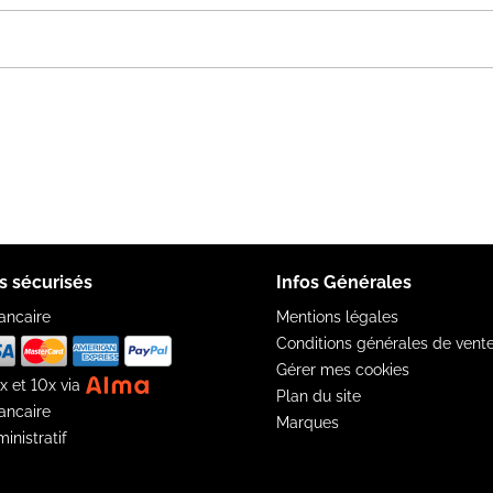
s sécurisés
Infos Générales
ancaire
Mentions légales
Conditions générales de vent
Gérer mes cookies
x et 10x via
Plan du site
ancaire
Marques
inistratif