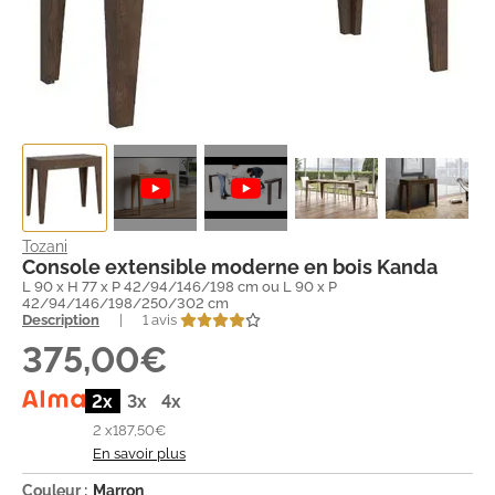
Tozani
Console extensible moderne en bois Kanda
L 90 x H 77 x P 42/94/146/198 cm ou L 90 x P
42/94/146/198/250/302 cm
Description
|
1 avis
375,00€
2x
3x
4x
2 x
187,50€
En savoir plus
Couleur :
Marron