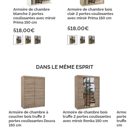
Armoire de chambre
Armoire de chambre bois
blanche 2 portes
clair 2 portes coulissantes
coulissantes avec miroir
avec miroir Prima 150 cm
Prima 150 cm
518,00€
518,00€
DANS LE MÊME ESPRIT
Armoire de chambre à
Armoire de chambre bois
Armoir
coucher bois truffe 2
truffe 2 portes coulissantes
portes
portes coulissantes Douva
avec miroir Renka 150 cm
truffe 
150 cm
cm