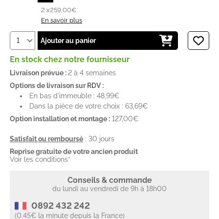
2 x
259,00€
En savoir plus
Ajouter au panier
En stock chez notre fournisseur
Livraison prévue :
2 à 4 semaines
Options de livraison sur RDV :
En bas d'immeuble : 48,99€
Dans la pièce de votre choix : 63,69€
Option installation et montage :
127,00€
Satisfait ou remboursé
: 30 jours
Reprise gratuite de votre ancien produit
Voir les conditions*
Conseils & commande
du lundi au vendredi de 9h à 18h00
0892 432 242
(0.45€ la minute depuis la France)