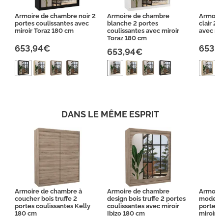
Armoire de chambre noir 2
Armoire de chambre
Armoir
portes coulissantes avec
blanche 2 portes
clair 2
miroir Toraz 180 cm
coulissantes avec miroir
avec m
Toraz 180 cm
653,94€
653,
653,94€
DANS LE MÊME ESPRIT
Armoire de chambre à
Armoire de chambre
Armoir
coucher bois truffe 2
design bois truffe 2 portes
modern
portes coulissantes Kelly
coulissantes avec miroir
portes
180 cm
Ibizo 180 cm
miroir