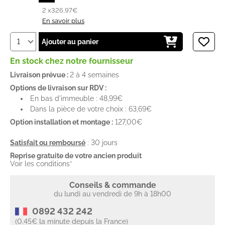
2 x
326,97€
En savoir plus
Ajouter au panier
En stock chez notre fournisseur
Livraison prévue :
2 à 4 semaines
Options de livraison sur RDV :
En bas d'immeuble : 48,99€
Dans la pièce de votre choix : 63,69€
Option installation et montage :
127,00€
Satisfait ou remboursé
: 30 jours
Reprise gratuite de votre ancien produit
Voir les conditions*
Conseils & commande
du lundi au vendredi de 9h à 18h00
0892 432 242
(0.45€ la minute depuis la France)