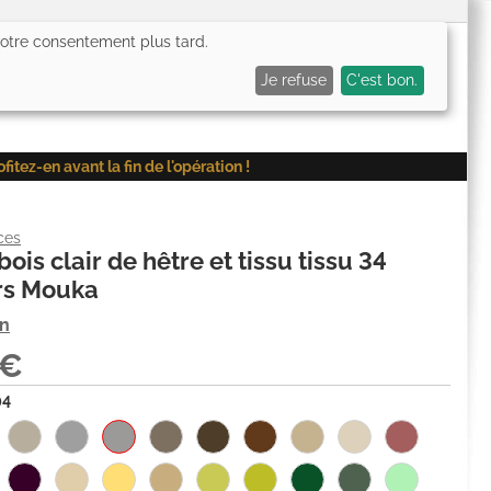
 votre consentement plus tard.
0,00€
Me connecter
Mes favoris (
0
)
Mon panier (
0
)
Je refuse
C'est bon.
ez-en avant la fin de l'opération !
ces
ois clair de hêtre et tissu tissu 34
rs Mouka
on
6€
04