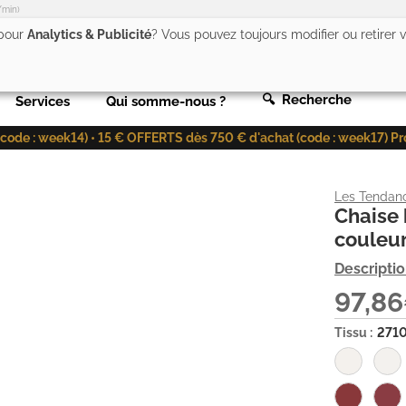
/min)
 pour
Analytics & Publicité
? Vous pouvez toujours modifier ou retirer
🔍 Recherche
Services
Qui somme-nous ?
de : week14) • 15 € OFFERTS dès 750 € d'achat (code : week17) Profit
Les Tendan
Chaise b
couleu
Descripti
97,8
Tissu :
271