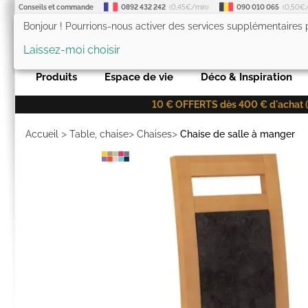
Conseils et commande
0892 432 242
(0,45€/min)
090 010 065
(0,50€
Bonjour ! Pourrions-nous activer des services supplémentaires
LesTendances.fr
Laissez-moi choisir
Produits
Espace de vie
Déco & Inspiration
10 € OFFERTS dès 400 € d'achat (co
>
>
>
Accueil
Table, chaise
Chaises
Chaise de salle à manger