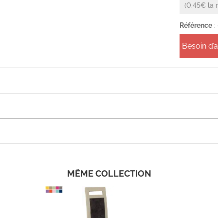
(0.45€ la 
Référence
:
Besoin d’
MÊME COLLECTION