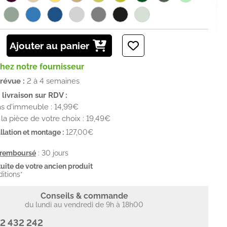
Ajouter au panier
chez notre fournisseur
prévue :
2 à 4 semaines
livraison sur RDV :
s d'immeuble : 14,99€
la pièce de votre choix : 19,49€
llation et montage :
127,00€
u remboursé
: 30 jours
uite de votre ancien produit
ditions*
Conseils & commande
du lundi au vendredi de 9h à 18h00
2 432 242