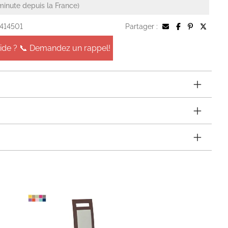
minute depuis la France)
 414501
Partager :
aide ? 📞 Demandez un rappel!