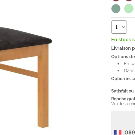
En stock 
Livraison 
Options de 
En ba
Dans 
Option insta
Satisfait o
Reprise grat
Voir les con
089