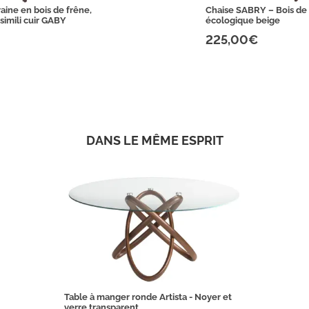
ine en bois de frêne,
Chaise SABRY – Bois de 
 simili cuir GABY
écologique beige
225,00€
DANS LE MÊME ESPRIT
Table à manger ronde Artista - Noyer et
verre transparent