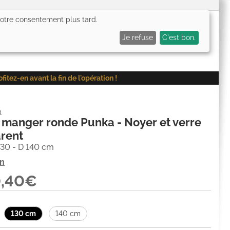
 votre consentement plus tard.
0,00€
Me connecter
Mes favoris (
0
)
Mon panier (
0
)
Je refuse
C'est bon.
ez-en avant la fin de l'opération !
a
 manger ronde Punka - Noyer et verre
rent
130 - D 140 cm
on
0,40€
130 cm
140 cm