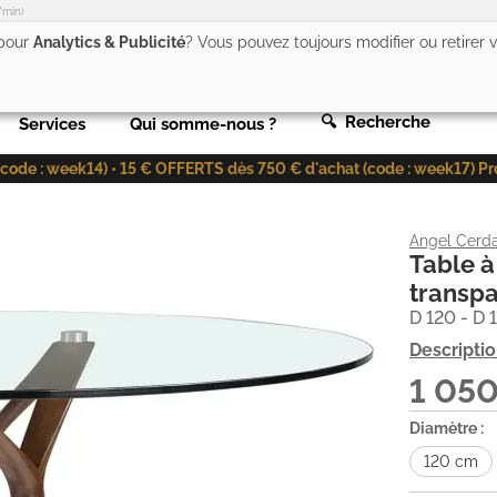
/min)
 pour
Analytics & Publicité
? Vous pouvez toujours modifier ou retirer
🔍 Recherche
Services
Qui somme-nous ?
de : week14) • 15 € OFFERTS dès 750 € d'achat (code : week17) Profit
Angel Cerd
Table à
transpa
D 120 - D 
Descripti
1 05
Diamètre :
120 cm