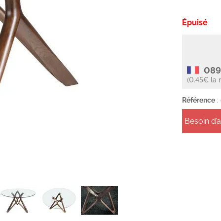
Épuisé
089
(0.45€ la 
Référence
:
Besoin d’