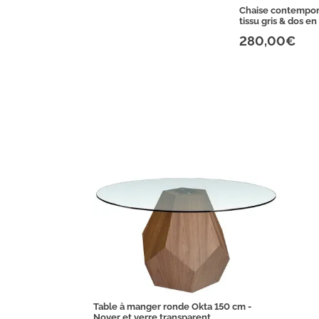
Chaise contempora
tissu gris & dos en
280,00€
Table à manger ronde Okta 150 cm -
Noyer et verre transparent