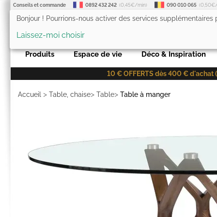
Conseils et commande
0892 432 242
(0,45€/min)
090 010 065
(0,50€
Bonjour ! Pourrions-nous activer des services supplémentaires
LesTendances.fr
Laissez-moi choisir
Produits
Espace de vie
Déco & Inspiration
10 € OFFERTS dès 400 € d'achat (co
>
>
>
Accueil
Table, chaise
Table
Table à manger