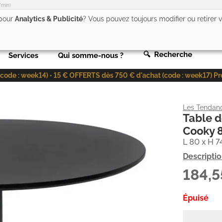
/min)
 pour
Analytics & Publicité
? Vous pouvez toujours modifier ou retirer
🔍 Recherche
Services
Qui somme-nous ?
de : week14) • 15 € OFFERTS dès 750 € d'achat (code : week17) Profit
Les Tendan
Table d
Cooky 
L 80 x H 7
Descripti
184,
Épuisé