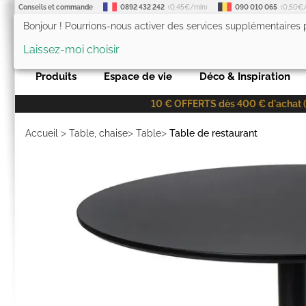
Conseils et commande
0892 432 242
(0,45€/min)
090 010 065
(0,50€
Bonjour ! Pourrions-nous activer des services supplémentaires
LesTendances.fr
Laissez-moi choisir
Produits
Espace de vie
Déco & Inspiration
10 € OFFERTS dès 400 € d'achat (co
>
>
>
Accueil
Table, chaise
Table
Table de restaurant