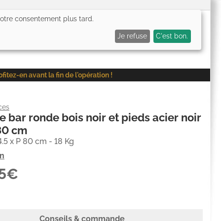
 votre consentement plus tard.
0,00€
Me connecter
Mes favoris (
0
)
Mon panier (
0
)
Je refuse
C'est bon.
ez-en avant la fin de l'opération !
ces
e bar ronde bois noir et pieds acier noir
80 cm
4.5 x P 80 cm - 18 Kg
on
55€
Conseils & commande