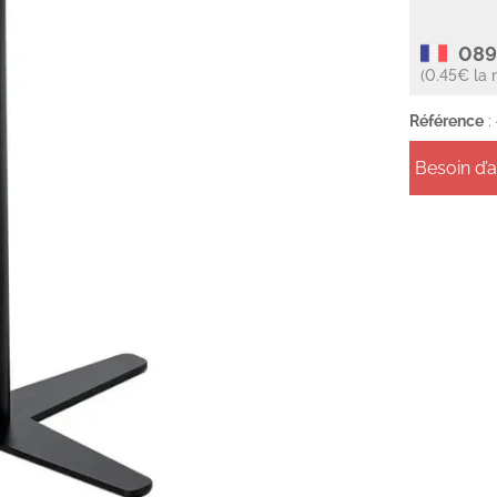
089
(0.45€ la 
Référence
:
Besoin d’