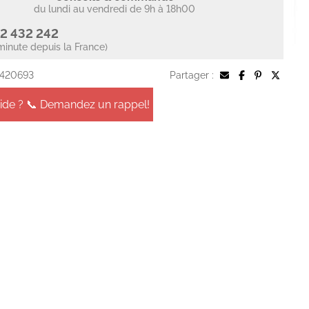
du lundi au vendredi de 9h à 18h00
2 432 242
minute depuis la France)
 420693
Partager :
aide ? 📞 Demandez un rappel!