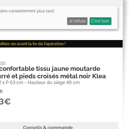
 votre consentement plus tard.
0,00€
Me connecter
Mes favoris (
0
)
Mon panier (
0
)
Je refuse
C'est bon.
ez-en avant la fin de l'opération !
ces
confortable tissu jaune moutarde
ré et pieds croisés métal noir Klea
2 x P 63 cm - Hauteur du siège 49 cm
on
13€
Conseils & commande