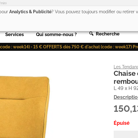
/min)
 pour
Analytics & Publicité
? Vous pouvez toujours modifier ou retirer
🔍 Recherche
Services
Qui somme-nous ?
de : week14) • 15 € OFFERTS dès 750 € d'achat (code : week17) Profit
Les Tendan
Chaise 
rembour
L 49 x H 9
Descripti
150,
Épuisé