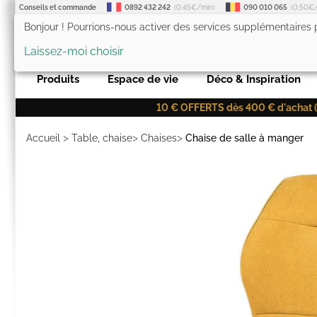
Conseils et commande
0892 432 242
(0,45€/min)
090 010 065
(0,50€
Bonjour ! Pourrions-nous activer des services supplémentaires
LesTendances.fr
Laissez-moi choisir
Produits
Espace de vie
Déco & Inspiration
10 € OFFERTS dès 400 € d'achat (co
>
>
>
Accueil
Table, chaise
Chaises
Chaise de salle à manger