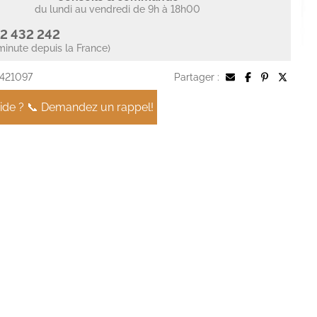
du lundi au vendredi de 9h à 18h00
2 432 242
minute depuis la France)
 421097
Partager :
aide ? 📞 Demandez un rappel!