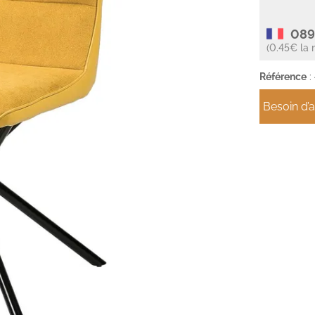
089
(0.45€ la 
Référence
:
Besoin d’