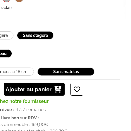
is clair
gère
Sans étagère
eau
 mousse 18 cm
Sans matelas
Ajouter au panier
chez notre fournisseur
prévue :
4 à 7 semaines
livraison sur RDV :
as d'immeuble : 159,00€