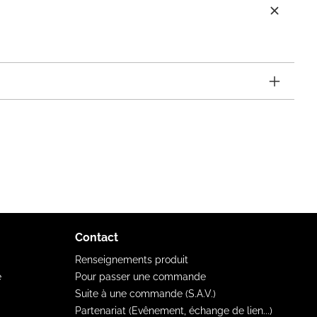
Contact
Renseignements produit
e
Pour passer une commande
Suite à une commande (S.A.V.)
Partenariat (Evênement, échange de lien...)