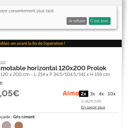
 votre consentement plus tard.
0,00€
Me connecter
Mes favoris (
0
)
Mon panier (
0
)
Je refuse
C'est bon.
ez-en avant la fin de l'opération !
ces
amotable horizontal 120x200 Prolok
20 x 200 cm - L 214 x P 34.5/104.5/141 x H 159 cm
on
0,05€
2x
3x
4x
10x
2 x
825,03€
En savoir plus
açade :
Gris ciment