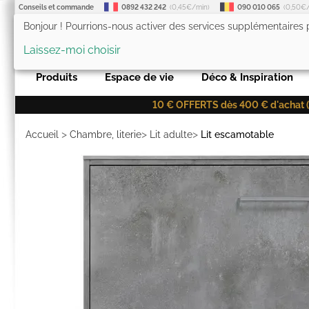
Conseils et commande
0892 432 242
(0,45€/min)
090 010 065
(0,50€
Bonjour ! Pourrions-nous activer des services supplémentaires
LesTendances.fr
Laissez-moi choisir
Produits
Espace de vie
Déco & Inspiration
10 € OFFERTS dès 400 € d'achat (co
>
>
>
Accueil
Chambre, literie
Lit adulte
Lit escamotable