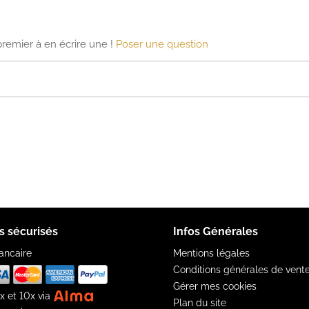
premier à en écrire une !
Poser une question
s sécurisés
Infos Générales
ancaire
Mentions légales
Conditions générales de vent
Gérer mes cookies
x et 10x via
Plan du site