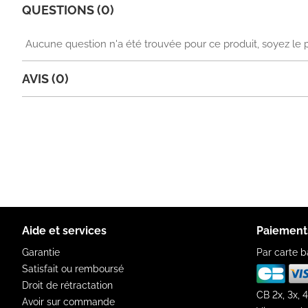
QUESTIONS (0)
Aucune question n'a été trouvée pour ce produit, soyez le 
AVIS (0)
Aide et services
Paiement
Garantie
Par carte b
Satisfait ou remboursé
Droit de rétractation
CB 2x, 3x, 4
Avoir sur commande