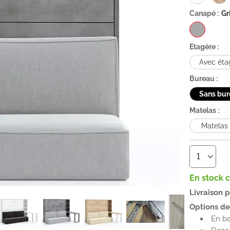
Canapé :
Gr
Etagère :
Avec éta
Bureau :
Sans bur
Matelas :
Matelas
En stock 
Livraison 
Options de 
En b