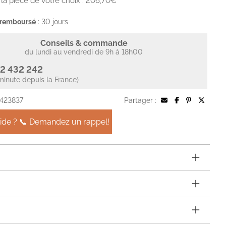
la pièce de votre choix : 206,70€
u remboursé
: 30 jours
Conseils & commande
du lundi au vendredi de 9h à 18h00
2 432 242
minute depuis la France)
 423837
Partager :
aide ? 📞 Demandez un rappel!