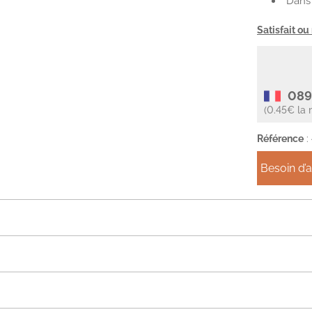
Dans 
Satisfait o
089
(0.45€ la 
Référence
:
Besoin d’