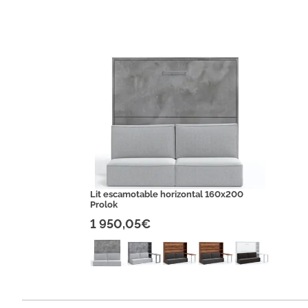
Lit escamotable horizontal 160x200
Prolok
1 950,05€