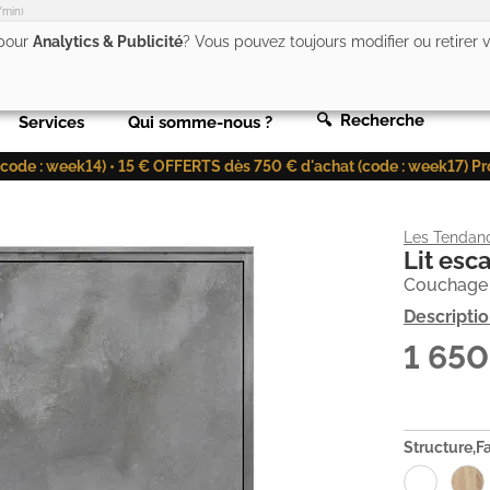
/min)
 pour
Analytics & Publicité
? Vous pouvez toujours modifier ou retirer
🔍 Recherche
Services
Qui somme-nous ?
de : week14) • 15 € OFFERTS dès 750 € d'achat (code : week17) Profit
Les Tendan
Lit esc
Couchage 1
Descripti
1 65
Structure,F