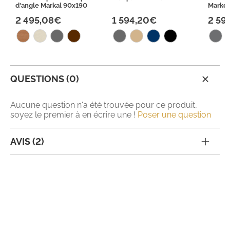
d'angle Markal 90x190
Marko
2 495,08€
1 594,20€
2 59
QUESTIONS (0)
Aucune question n'a été trouvée pour ce produit,
soyez le premier à en écrire une !
Poser une question
AVIS (2)