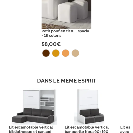
Petit pouf en tissu Espacia
- 18 coloris
58,00€
DANS LE MÊME ESPRIT
Lit escamotable vertical
Lit escamotable vertical
Lit es
bibliothèque et canapé
banquette Kora 90x190
avec c