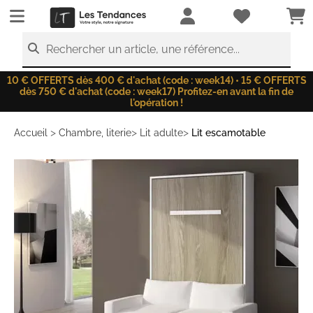
LesTendances.fr
Rechercher un article, une référence...
10 € OFFERTS dès 400 € d'achat (code : week14) • 15 € OFFERTS
dès 750 € d'achat (code : week17) Profitez-en avant la fin de
l'opération !
>
>
>
Accueil
Chambre, literie
Lit adulte
Lit escamotable