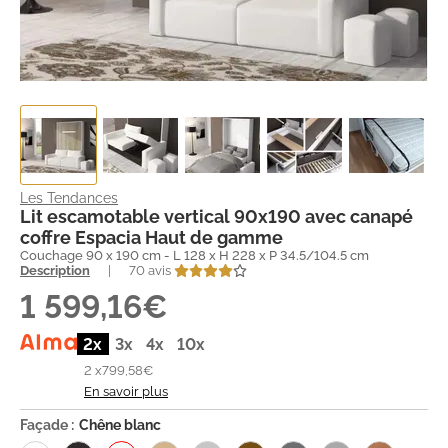
Les Tendances
Lit escamotable vertical 90x190 avec canapé
coffre Espacia Haut de gamme
Couchage 90 x 190 cm - L 128 x H 228 x P 34.5/104.5 cm
Description
|
70 avis
1 599,16€
2x
3x
4x
10x
2 x
799,58€
En savoir plus
Façade :
Chêne blanc