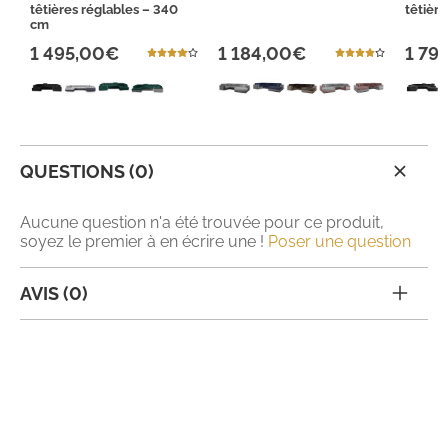
têtières réglables – 340
têtière
cm
1 495,00€
1 184,00€
1 79
QUESTIONS (0)
Aucune question n'a été trouvée pour ce produit,
soyez le premier à en écrire une !
Poser une question
AVIS (0)