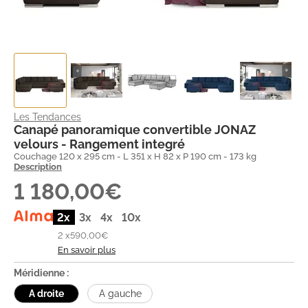
Les Tendances
Canapé panoramique convertible JONAZ
velours - Rangement integré
Couchage 120 x 295 cm - L 351 x H 82 x P 190 cm - 173 kg
Description
1 180,00€
2x
3x
4x
10x
2 x
590,00€
En savoir plus
Méridienne :
A droite
A gauche