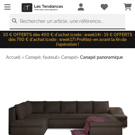
LesTendances.fr
Rechercher un article, une référence...
10 € OFFERTS dès 400 € d'achat (code : week14) • 15 € OFFERTS
dès 750 € d'achat (code : week17) Profitez-en avant la fin de
l'opération !
>
>
>
Accueil
Canapé, fauteuil
Canapé
Canapé panoramique