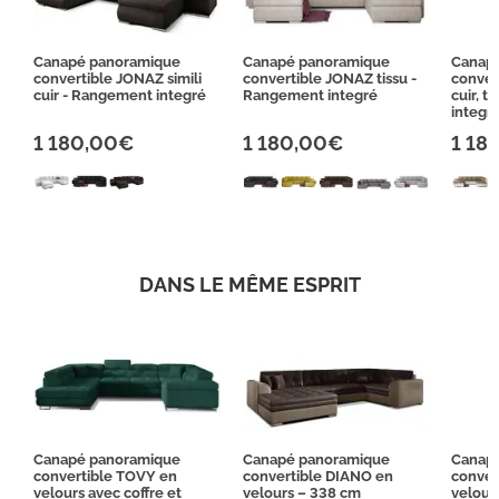
Canapé panoramique
Canapé panoramique
Canap
convertible JONAZ simili
convertible JONAZ tissu -
conver
cuir - Rangement integré
Rangement integré
cuir, t
integr
1 180,00€
1 180,00€
1 18
DANS LE MÊME ESPRIT
Canapé panoramique
Canapé panoramique
Canap
convertible TOVY en
convertible DIANO en
conver
velours avec coffre et
velours – 338 cm
velour