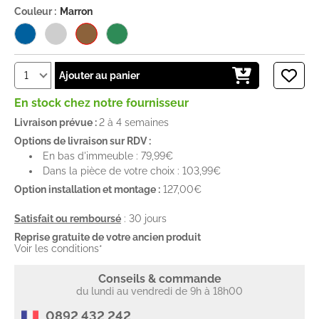
Couleur :
Marron
Ajouter au panier
En stock chez notre fournisseur
Livraison prévue :
2 à 4 semaines
Options de livraison sur RDV :
En bas d'immeuble : 79,99€
Dans la pièce de votre choix : 103,99€
Option installation et montage :
127,00€
Satisfait ou remboursé
: 30 jours
Reprise gratuite de votre ancien produit
Voir les conditions*
Conseils & commande
du lundi au vendredi de 9h à 18h00
0892 432 242