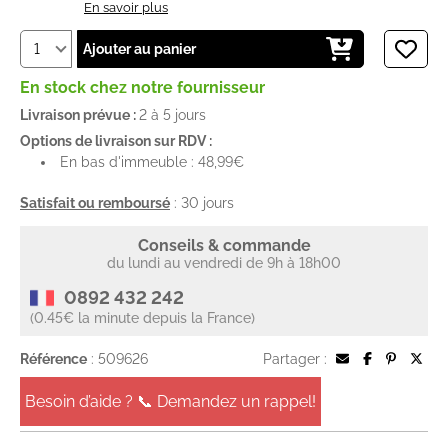
En savoir plus
Ajouter au panier
En stock chez notre fournisseur
Livraison prévue :
2 à 5 jours
Options de livraison sur RDV :
En bas d'immeuble : 48,99€
Satisfait ou remboursé
: 30 jours
Conseils & commande
du lundi au vendredi de 9h à 18h00
0892 432 242
(0.45€ la minute depuis la France)
Référence
: 509626
Partager :
Besoin d’aide ? 📞 Demandez un rappel!