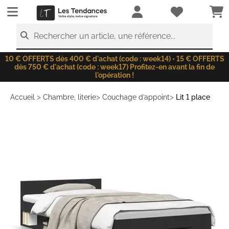
LesTendances.fr
Rechercher un article, une référence...
10 € OFFERTS dès 400 € d'achat (code : week14) • 15 € OFFERTS
dès 750 € d'achat (code : week17) Profitez-en avant la fin de
l'opération !
>
>
>
Accueil
Chambre, literie
Couchage d’appoint
Lit 1 place