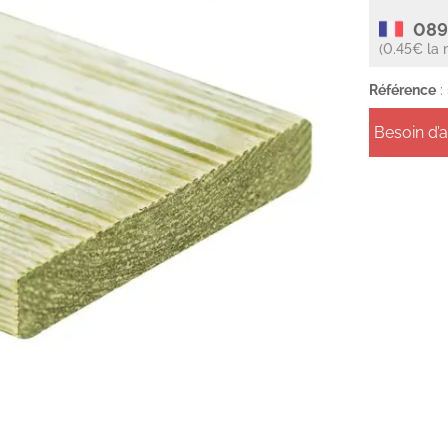
089
(0.45€ la 
Référence
:
Besoin d’