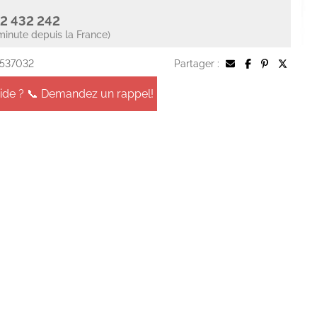
2 432 242
minute depuis la France)
 537032
Partager :
aide ? 📞 Demandez un rappel!