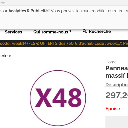
/min)
 pour
Analytics & Publicité
? Vous pouvez toujours modifier ou retirer
🔍 Recherche
Services
Qui somme-nous ?
de : week14) • 15 € OFFERTS dès 750 € d'achat (code : week17) Profit
érieur
Home
Panneau
massif
Descripti
297,
Épuisé