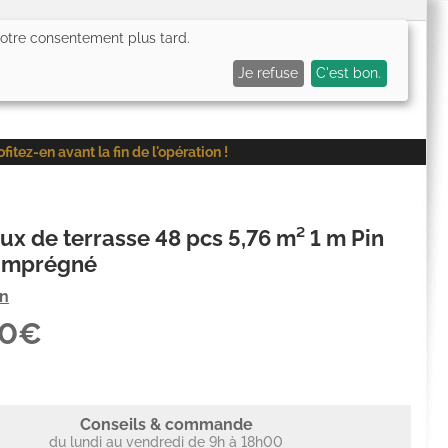
 votre consentement plus tard.
0,00€
Me connecter
Mes favoris (
0
)
Mon panier (
0
)
Je refuse
C'est bon.
ez-en avant la fin de l'opération !
x de terrasse 48 pcs 5,76 m² 1 m Pin
 imprégné
on
20€
Conseils & commande
du lundi au vendredi de 9h à 18h00