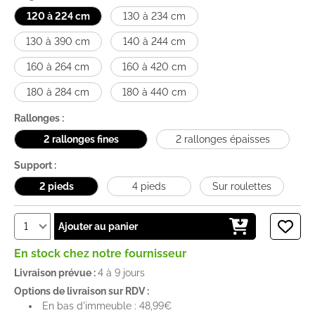
120 à 224 cm
130 à 234 cm
130 à 390 cm
140 à 244 cm
160 à 264 cm
160 à 420 cm
180 à 284 cm
180 à 440 cm
Rallonges :
2 rallonges fines
2 rallonges épaisses
Support :
2 pieds
4 pieds
Sur roulettes
Ajouter au panier
En stock chez notre fournisseur
Livraison prévue :
4 à 9 jours
Options de livraison sur RDV :
En bas d'immeuble : 48,99€