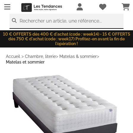
LesTendances.fr
Rechercher un article, une référence...
10 € OFFERTS dès 400 € d'achat (code : week14) • 15 € OFFERTS
dès 750 € d'achat (code : week17) Profitez-en avant la fin de
l'opération !
>
>
>
Accueil
Chambre, literie
Matelas & sommier
Matelas et sommier