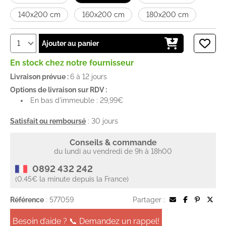
140x200 cm
160x200 cm
180x200 cm
Ajouter au panier
En stock chez notre fournisseur
Livraison prévue :
6 à 12 jours
Options de livraison sur RDV :
En bas d'immeuble : 29,99€
Satisfait ou remboursé
: 30 jours
Conseils & commande
du lundi au vendredi de 9h à 18h00
0892 432 242
(0.45€ la minute depuis la France)
Référence
: 577059
Partager :
Besoin d’aide ? 📞 Demandez un rappel!