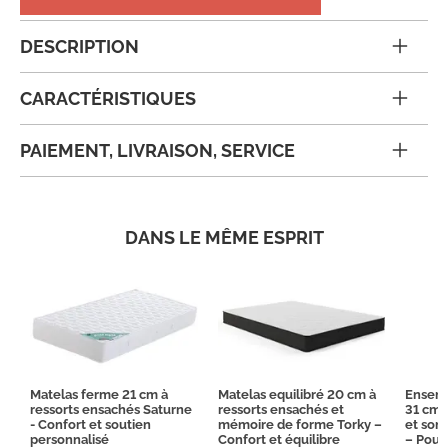
DESCRIPTION
CARACTÉRISTIQUES
PAIEMENT, LIVRAISON, SERVICE
DANS LE MÊME ESPRIT
Matelas ferme 21 cm à
Matelas equilibré 20 cm à
Ensemb
ressorts ensachés Saturne
ressorts ensachés et
31 cm 
- Confort et soutien
mémoire de forme Torky –
et som
personnalisé
Confort et équilibre
– Pour