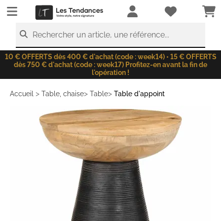
LesTendances.fr
Rechercher un article, une référence...
10 € OFFERTS dès 400 € d'achat (code : week14) • 15 € OFFERTS
dès 750 € d'achat (code : week17) Profitez-en avant la fin de
l'opération !
>
>
>
Accueil
Table, chaise
Table
Table d'appoint