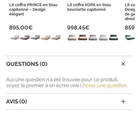
Lit coffre PRINCE en tissu
Lit coffre KOPA en tissu
Lit cof
capitonné – Design
bouclette capitonné
Design
élégant
de gam
absolu
895,00€
998,45€
859,
QUESTIONS (0)
Aucune question n'a été trouvée pour ce produit,
soyez le premier à en écrire une !
Poser une question
AVIS (0)