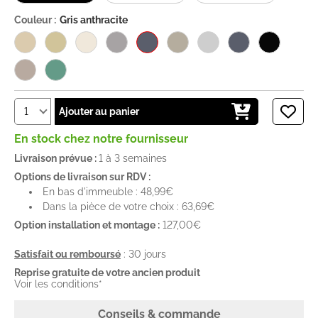
Couleur :
Gris anthracite
Ajouter au panier
En stock chez notre fournisseur
Livraison prévue :
1 à 3 semaines
Options de livraison sur RDV :
En bas d'immeuble : 48,99€
Dans la pièce de votre choix : 63,69€
Option installation et montage :
127,00€
Satisfait ou remboursé
: 30 jours
Reprise gratuite de votre ancien produit
Voir les conditions*
Conseils & commande