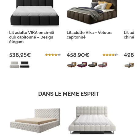
Lit adulte VIKA en simili
Lit adulte Vika – Velours
Lit adu
cuir capitonné – Design
capitonné
chiné 
élégant
538,95€
458,90€
498
DANS LE MÊME ESPRIT