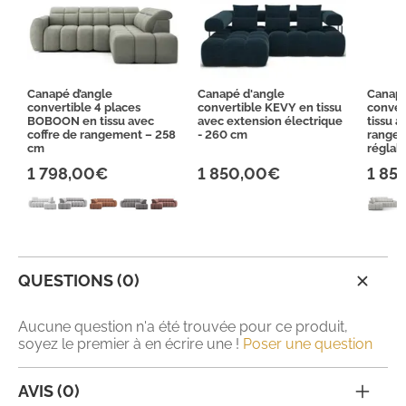
Canapé d’angle
Canapé d'angle
Canapé
convertible 4 places
convertible KEVY en tissu
conver
BOBOON en tissu avec
avec extension électrique
tissu a
coffre de rangement – 258
- 260 cm
rangem
cm
réglab
1 798,00€
1 850,00€
1 85
QUESTIONS (0)
Aucune question n'a été trouvée pour ce produit,
soyez le premier à en écrire une !
Poser une question
AVIS (0)