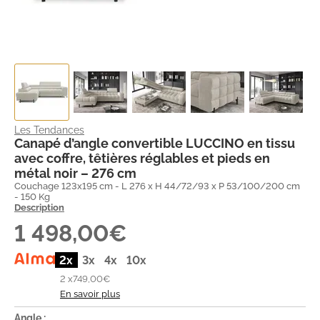
Les Tendances
Canapé d’angle convertible LUCCINO en tissu
avec coffre, têtières réglables et pieds en
métal noir – 276 cm
Couchage 123x195 cm - L 276 x H 44/72/93 x P 53/100/200 cm
- 150 Kg
Description
1 498,00€
2x
3x
4x
10x
2 x
749,00€
En savoir plus
Angle :