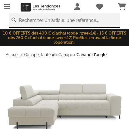
LesTendances.fr
Rechercher un article, une référence...
10 € OFFERTS dès 400 € d'achat (code : week14) • 15 € OFFERTS
dès 750 € d'achat (code : week17) Profitez-en avant la fin de
l'opération !
>
>
>
Accueil
Canapé, fauteuil
Canapé
Canapé d'angle