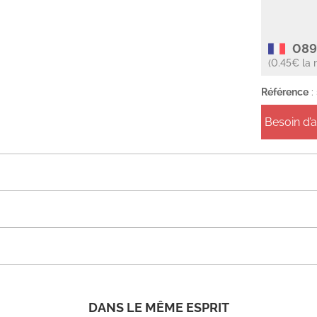
089
(0.45€ la 
Référence
:
Besoin d’
DANS LE MÊME ESPRIT