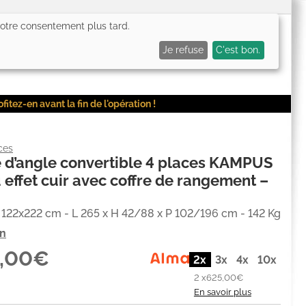
 votre consentement plus tard.
0,00€
Me connecter
Mes favoris (
0
)
Mon panier (
0
)
Je refuse
C'est bon.
ez-en avant la fin de l'opération !
ces
 d’angle convertible 4 places KAMPUS
u effet cuir avec coffre de rangement –
122x222 cm - L 265 x H 42/88 x P 102/196 cm - 142 Kg
on
0,00€
2x
3x
4x
10x
2 x
625,00€
En savoir plus