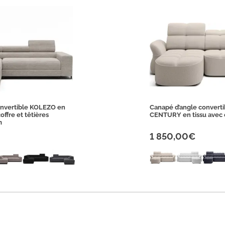
onvertible KOLEZO en
Canapé d’angle converti
offre et têtières
CENTURY en tissu avec 
m
1 850,00€