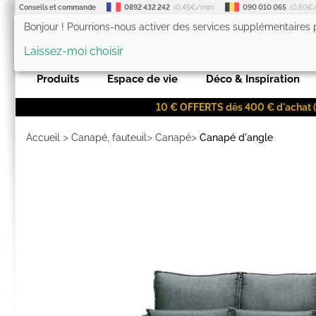
Conseils et commande
0892 432 242
(0,45€/min)
090 010 065
(0,50€
Bonjour ! Pourrions-nous activer des services supplémentaires
LesTendances.fr
Laissez-moi choisir
Produits
Espace de vie
Déco & Inspiration
10 € OFFERTS dès 400 € d'achat (co
>
>
>
Accueil
Canapé, fauteuil
Canapé
Canapé d'angle