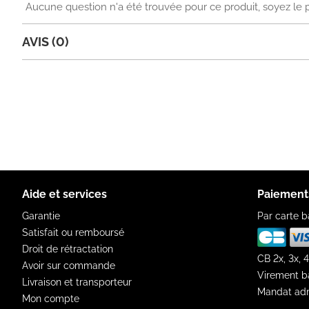
Aucune question n'a été trouvée pour ce produit, soyez le 
AVIS (0)
Aide et services
Paiement
Garantie
Par carte b
Satisfait ou remboursé
Droit de rétractation
CB 2x, 3x, 4
Avoir sur commande
Virement b
Livraison et transporteur
Mandat adm
Mon compte