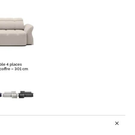
ble 4 places
coffre – 301 cm