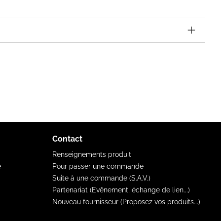
Contact
Renseignements produit
e
Pour passer une commande
Suite à une commande (S.A.V.)
Partenariat (Evênement, échange de lien...)
Nouveau fournisseur (Proposez vos produits...)