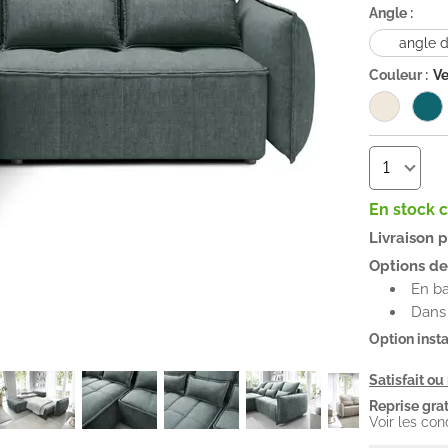
Angle :
angle d
Couleur :
Ve
En stock 
Livraison 
Options de 
En b
Dans 
Option insta
Satisfait o
Reprise grat
Voir les con