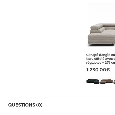
Canapé d’angle c
tissu côtelé avec c
réglables – 274 c
1 230,00€
QUESTIONS (0)