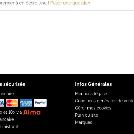
premier à en écrire une !
Poser une question
s sécurisés
Infos Générales
ancaire
Mentions légales
Conditions générales de vent
Gérer mes cookies
x et 10x via
Plan du site
ancaire
Marques
inistratif