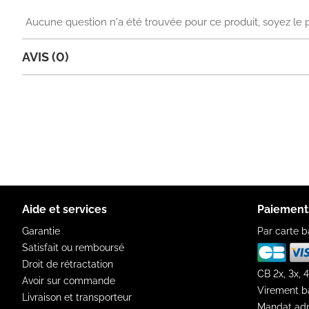
Aucune question n'a été trouvée pour ce produit, soyez le 
AVIS (0)
Aide et services
Paiement
Garantie
Par carte b
Satisfait ou remboursé
Droit de rétractation
CB 2x, 3x, 4
Avoir sur commande
Virement b
Livraison et transporteur
Mandat adm