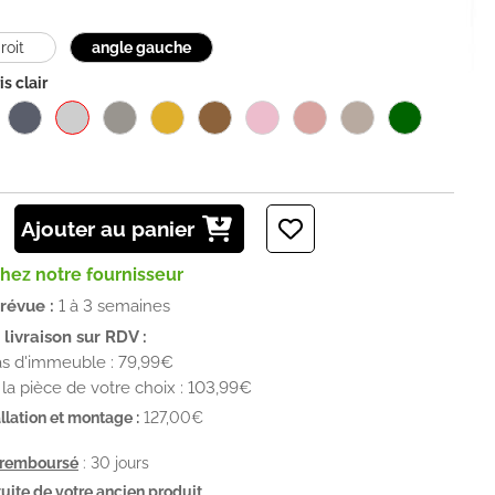
roit
angle gauche
is clair
Ajouter au panier
chez notre fournisseur
prévue :
1 à 3 semaines
livraison sur RDV :
as d'immeuble : 79,99€
la pièce de votre choix : 103,99€
llation et montage :
127,00€
u remboursé
: 30 jours
uite de votre ancien produit