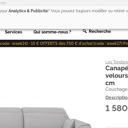
/min)
 pour
Analytics & Publicité
? Vous pouvez toujours modifier ou retirer
🔍 Recherche
Services
Qui somme-nous ?
de : week14) • 15 € OFFERTS dès 750 € d'achat (code : week17) Profit
Les Tendan
Canapé
velours
cm
Couchage 
Descripti
1 58