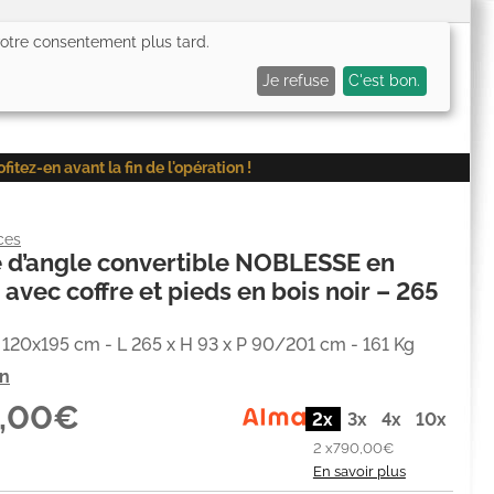
 votre consentement plus tard.
0,00€
Me connecter
Mes favoris (
0
)
Mon panier (
0
)
Je refuse
C'est bon.
ez-en avant la fin de l'opération !
ces
 d’angle convertible NOBLESSE en
 avec coffre et pieds en bois noir – 265
120x195 cm - L 265 x H 93 x P 90/201 cm - 161 Kg
on
0,00€
2x
3x
4x
10x
2 x
790,00€
En savoir plus