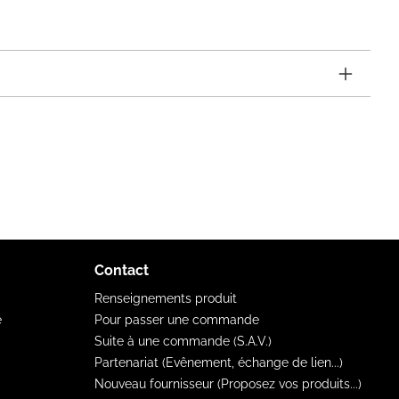
Contact
Renseignements produit
e
Pour passer une commande
Suite à une commande (S.A.V.)
Partenariat (Evênement, échange de lien...)
Nouveau fournisseur (Proposez vos produits...)