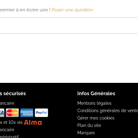
premier à en écrire une !
Poser une question
s sécurisés
Infos Générales
ancaire
Mentions légales
Conditions générales de vent
Gérer mes cookies
x et 10x via
Plan du site
ancaire
Marques
inistratif