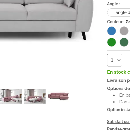
Angle :
angle d
Couleur :
Gr
En stock 
Livraison 
Options de 
En b
Dans 
Option insta
Satisfait o
Reprise grat