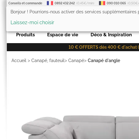
Conseils et commande
0892 432 242
(0,45€/min)
090 010 065
(0,50€
Bonjour ! Pourrions-nous activer des services supplémentaires
LesTendances.fr
Laissez-moi choisir
Produits
Espace de vie
Déco & Inspiration
10 € OFFERTS dès 400 € d'achat (co
>
>
>
Accueil
Canapé, fauteuil
Canapé
Canapé d'angle