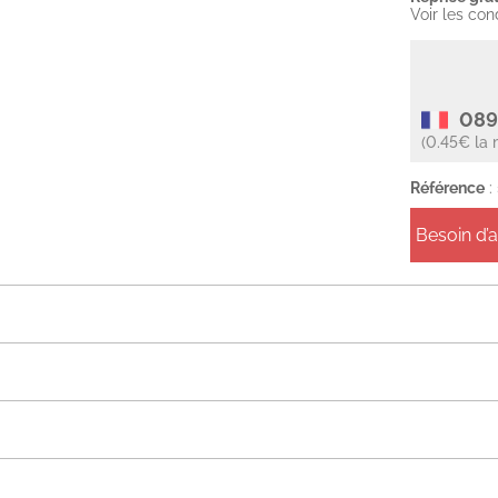
Voir les con
089
(0.45€ la 
Référence
:
Besoin d’