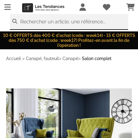
LesTendances.fr
Rechercher un article, une référence...
10 € OFFERTS dès 400 € d'achat (code : week14) • 15 € OFFERTS
dès 750 € d'achat (code : week17) Profitez-en avant la fin de
l'opération !
>
>
>
Accueil
Canapé, fauteuil
Canapé
Salon complet