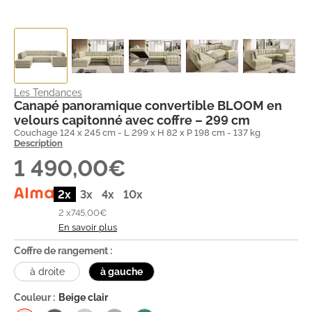
Les Tendances
Canapé panoramique convertible BLOOM en
velours capitonné avec coffre – 299 cm
Couchage 124 x 245 cm - L 299 x H 82 x P 198 cm - 137 kg
Description
1 490,00€
2x
3x
4x
10x
2 x
745,00€
En savoir plus
Coffre de rangement :
à droite
à gauche
Couleur :
Beige clair