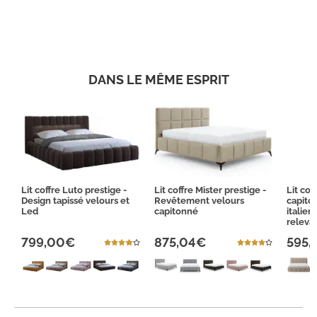
DANS LE MÊME ESPRIT
Lit coffre Luto prestige -
Lit coffre Mister prestige -
Lit cof
Design tapissé velours et
Revêtement velours
capito
Led
capitonné
italie
releva
799,00€
875,04€
595