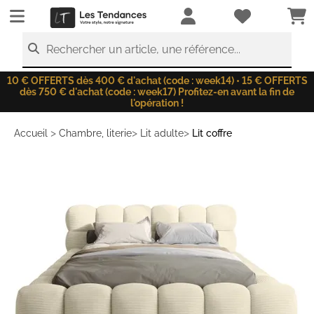
LesTendances.fr
Rechercher un article, une référence...
10 € OFFERTS dès 400 € d'achat (code : week14) • 15 € OFFERTS
dès 750 € d'achat (code : week17) Profitez-en avant la fin de
l'opération !
>
>
>
Accueil
Chambre, literie
Lit adulte
Lit coffre