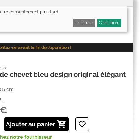
 votre consentement plus tard.
0,00€
Me connecter
Mes favoris (
0
)
Mon panier (
0
)
Je refuse
C'est bon.
ez-en avant la fin de l'opération !
ces
e chevet bleu design original élégant
0,5 cm
on
2€
Ajouter au panier
chez notre fournisseur