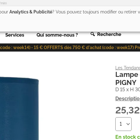
/min)
 pour
Analytics & Publicité
? Vous pouvez toujours modifier ou retirer
🔍 Recherche
Services
Qui somme-nous ?
de : week14) • 15 € OFFERTS dès 750 € d'achat (code : week17) Profit
Les Tendan
Lampe d
PIGNY
D 15 x H 3
Descripti
25,3
En stock 