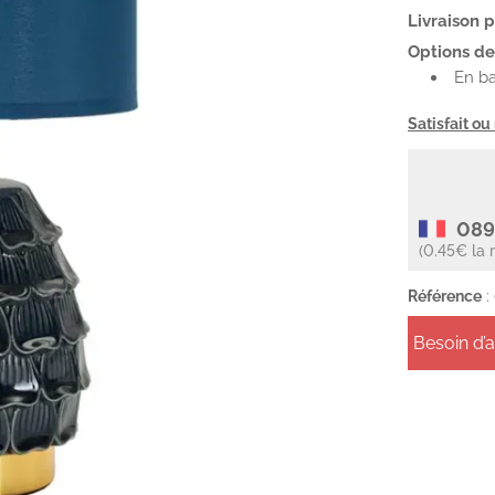
Livraison 
Options de 
En ba
Satisfait o
089
(0.45€ la 
Référence
:
Besoin d’