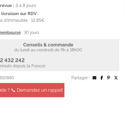
prévue :
3 à 8 jours
livraison sur RDV :
s d'immeuble : 12,85€
u remboursé
: 30 jours
Conseils & commande
du lundi au vendredi de 9h à 18h00
2 432 242
minute depuis la France)
 610840
Partager :
aide ? 📞 Demandez un rappel!