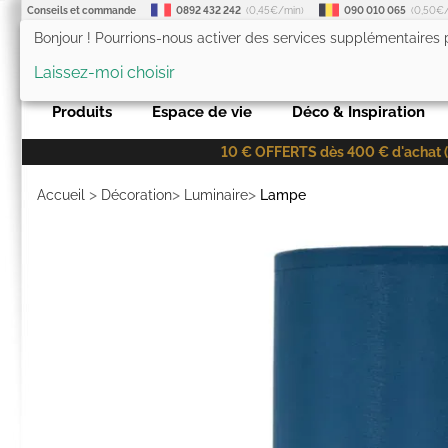
Conseils et commande
0892 432 242
(0,45€/min)
090 010 065
(0,50€
Bonjour ! Pourrions-nous activer des services supplémentaires
LesTendances.fr
Laissez-moi choisir
Produits
Espace de vie
Déco & Inspiration
10 € OFFERTS dès 400 € d'achat (co
>
>
>
Accueil
Décoration
Luminaire
Lampe