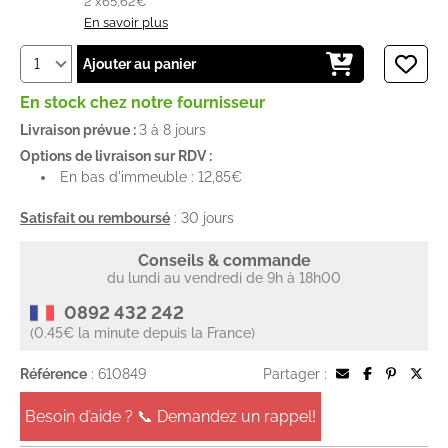
2 x
65,62€
En savoir plus
Ajouter au panier
En stock chez notre fournisseur
Livraison prévue :
3 à 8 jours
Options de livraison sur RDV :
En bas d'immeuble : 12,85€
Satisfait ou remboursé
: 30 jours
Conseils & commande
du lundi au vendredi de 9h à 18h00
0892 432 242
(0.45€ la minute depuis la France)
Référence
: 610849
Partager :
Besoin d’aide ? 📞 Demandez un rappel!