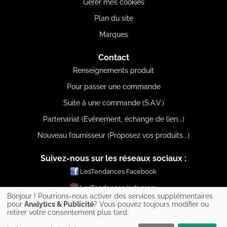
Gérer mes cookies
Plan du site
Marques
Contact
Renseignements produit
Pour passer une commande
Suite à une commande (S.A.V.)
Partenariat (Evênement, échange de lien...)
Nouveau fournisseur (Proposez vos produits...)
Suivez-nous sur les réseaux sociaux :
LesTendances Facebook
LesTendances Instagram
Bonjour ! Pourrions-nous activer des services supplémentaires
LesTendances Pinterest
pour
Analytics & Publicité
? Vous pouvez toujours modifier ou
retirer votre consentement plus tard.
LesTendances Twitter